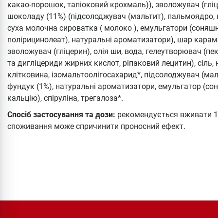
какао-порошок, тапіоковий крохмаль)), зволожувач (гліц
шоколаду (11%) (підсолоджувач (мальтит), пальмоядро, 
суха молочна сироватка ( молоко ), емульгатори (соняшн
полірицинолеат), натуральні ароматизатори), шар карам
зволожувач (гліцерин), олія ши, вода, гелеутворювач (пе
та дигліцериди жирних кислот, ріпаковий лецитин), сіль
клітковина, ізомальтоолігосахарид*, підсолоджувач (маль
фундук (1%), натуральні ароматизатори, емульгатор (со
кальцію), спіруліна, трегалоза*.
Спосіб застосування та дози:
рекомендується вживати 1-
споживання може спричинити проносний ефект.