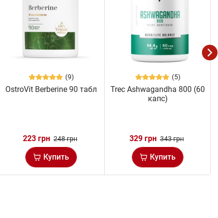
(9)
(5)
OstroVit Berberine 90 табл
Trec Ashwagandha 800 (60
капс)
223 грн
329 грн
248 грн
343 грн
Купить
Купить