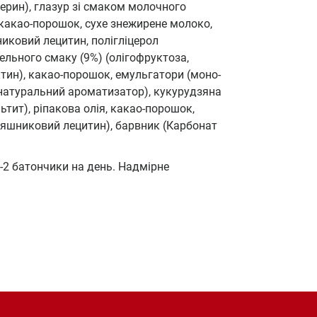
ерин), глазур зі смаком молочного
какао-порошок, сухе знежирене молоко,
иковий лецитин, полігліцерол
ельного смаку (9%) (олігофруктоза,
ктин), какао-порошок, емульгатори (моно-
, натуральний ароматизатор), кукурудзяна
тит), ріпакова олія, какао-порошок,
няшниковий лецитин), барвник (Карбонат
2 батончики на день. Надмірне