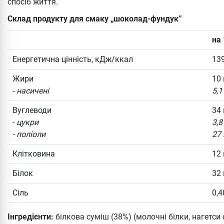
спосіб життя.
Склад продукту для смаку „шоколад-фундук”
на 
Енергетична цінність, кДж/ккал
13
Жири
10 
-
насичені
5,1
Вуглеводи
34 
-
цукри
3,8
- поліоли
27 
Клітковина
12 
Білок
32 
Сіль
0,4
Інгредієнти:
білкова суміш (38%) (молочні білки, нагетси 