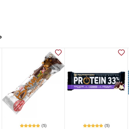
ь
(5)
(5)