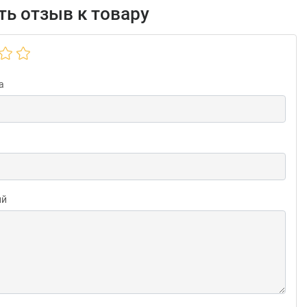
ь отзыв к товару
а
ий