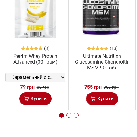
(3)
(13)
Per4m Whey Protein
Ultimate Nutrition
Advanced (30 грам)
Glucosamine Chondroitin
MSM 90 табл
79 грн
755 грн
85 грн
786 грн
Купить
Купить