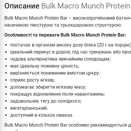
Описание
Bulk Macro Munch Protein
Bulk Macro Munch Protein Bar – високопротеїновий бато
насиченою текстурою та трьохшаровою структурою.
Особливості та переваги Bulk Macro Munch Protein Bar:
постачає в організм високу дозу білка (20 г на порцію)
ідеальний перекус в дорозі, під час тренувань або пр
чудова альтернатива звичайним солодощам;
має ідеальну поживну цінність;
вирізняється пониженим вмістом цукру;
сприяє росту м’язів;
допомагає зберегти м’язову масу;
покращує відновлення після навантажень;
задовольняє тягу до солодкого;
вегетаріанський;
доступний в кількох смаках.
Bulk Macro Munch Protein Bar особливо рекомендується 