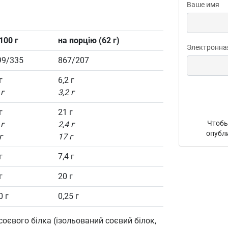
Ваше имя
100 г
на порцію (62 г)
Электронна
99/335
867/207
г
6,2 г
 г
3,2 г
г
21 г
Чтобы
 г
2,4 г
опубл
г
17 г
г
7,4 г
г
20 г
0 г
0,25 г
соєвого білка (ізольований соєвий білок,