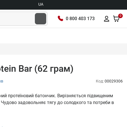
UA
0
0 800 403 173
ein Bar (62 грам)
ыв
Код:
00029306
чний протеїновий батончик. Вирізняється підвищеним
. Чудово задовольняє тягу до солодкого та потреби в