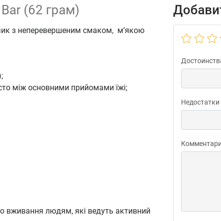
 Bar (62 грам)
Добавит
нчик з неперевершеним смаком, м’якою
Достоинств
;
осто між основними прийомами їжі;
Недостатки
Комментар
до вживання людям, які ведуть активний