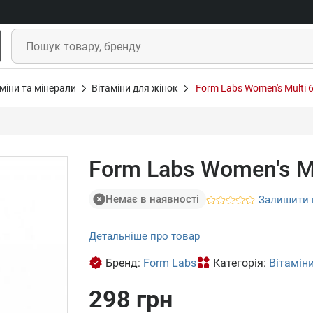
міни та мінерали
Вітаміни для жінок
Form Labs Women's Multi 
Form Labs Women's Mu
Немає в наявності
Залишити 
Детальніше про товар
Бренд:
Form Labs
Категорія:
Вітамін
298 грн