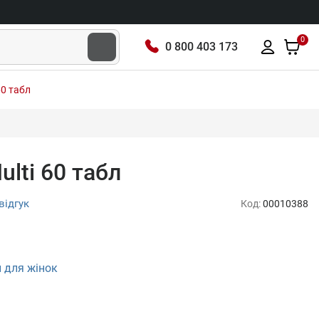
0
0 800 403 173
60 табл
lti 60 табл
відгук
Код:
00010388
и для жінок