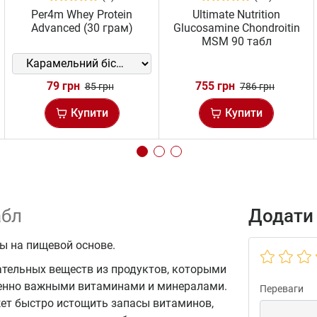
Per4m Whey Protein
Ultimate Nutrition
Advanced (30 грам)
Glucosamine Chondroitin
MSM 90 табл
79 грн
755 грн
85 грн
786 грн
Купити
Купити
абл
Додати 
ы на пищевой основе.
тельных веществ из продуктов, которыми
зненно важными витаминами и минералами.
Переваги
ет быстро истощить запасы витаминов,