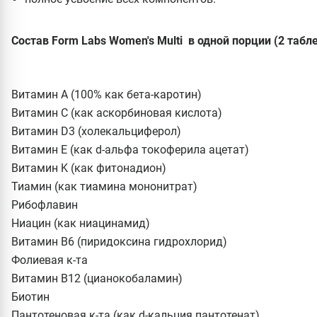
Состав Form Labs Women's Multi в одной порции (2 табле
Витамин А (100% как бета-каротин)
Витамин С (как аскорбиновая кислота)
Витамин D3 (холекальциферол)
Витамин E (как d-альфа токоферила ацетат)
Витамин K (как фитонадион)
Тиамин (как тиамина мононитрат)
Рибофлавин
Ниацин (как ниацинамид)
Витамин В6 (пиридоксина гидрохлорид)
Фолиевая к-та
Витамин В12 (цианокобаламин)
Биотин
Пантотеновая к-та (как d-кальция пантотенат)