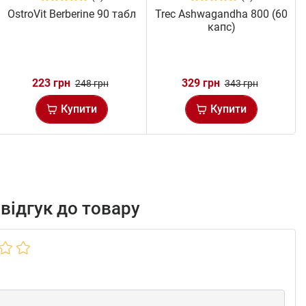
OstroVit Berberine 90 табл
Trec Ashwagandha 800 (60
капс)
223 грн
329 грн
248 грн
343 грн
Купити
Купити
відгук до товару