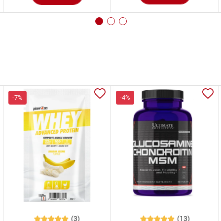
-7%
-4%
(3)
(13)