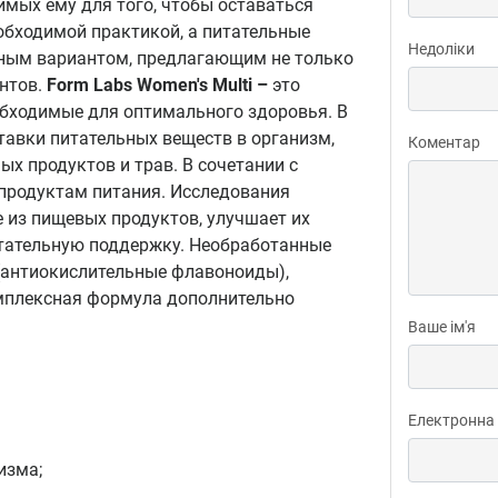
имых ему для того, чтобы оставаться
обходимой практикой, а питательные
Недоліки
чным вариантом, предлагающим не только
нтов.
Form Labs Women's Multi –
это
бходимые для оптимального здоровья. В
тавки питательных веществ в организм,
Коментар
ых продуктов и трав. В сочетании с
продуктам питания. Исследования
 из пищевых продуктов, улучшает их
итательную поддержку. Необработанные
(антиокислительные флавоноиды),
омплексная формула дополнительно
Ваше ім'я
Електронна
изма;