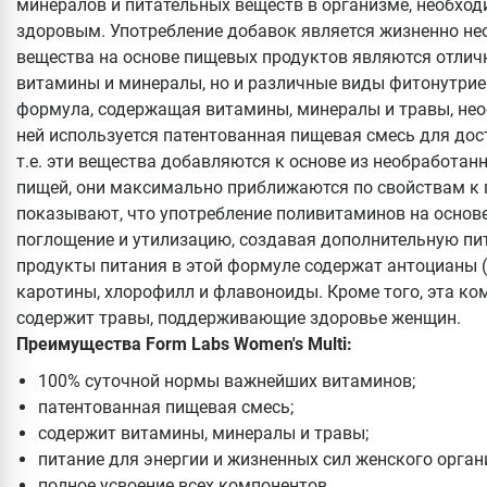
минералов и питательных веществ в организме, необход
здоровым. Употребление добавок является жизненно не
вещества на основе пищевых продуктов являются отли
витамины и минералы, но и различные виды фитонутрие
формула, содержащая витамины, минералы и травы, нео
ней используется патентованная пищевая смесь для дос
т.е. эти вещества добавляются к основе из необработанн
пищей, они максимально приближаются по свойствам к 
показывают, что употребление поливитаминов на основе
поглощение и утилизацию, создавая дополнительную п
продукты питания в этой формуле содержат антоцианы 
каротины, хлорофилл и флавоноиды. Кроме того, эта к
содержит травы, поддерживающие здоровье женщин.
Преимущества Form Labs Women's Multi:
100% суточной нормы важнейших витаминов;
патентованная пищевая смесь;
содержит витамины, минералы и травы;
питание для энергии и жизненных сил женского орган
полное усвоение всех компонентов.