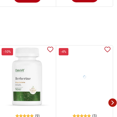
-10%
-4%
(9)
(5)