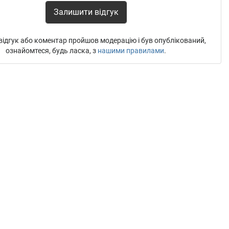
Залишити відгук
ідгук або коментар пройшов модерацію і був опублікований,
ознайомтеся, будь ласка, з
нашими правилами
.