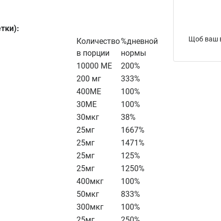
тки):
Щоб ваш в
Количество
%дневной
в порции
нормы
10000 МЕ
200%
200 мг
333%
400МЕ
100%
30МЕ
100%
30мкг
38%
25мг
1667%
25мг
1471%
25мг
125%
25мг
1250%
400мкг
100%
50мкг
833%
300мкг
100%
25мг
250%