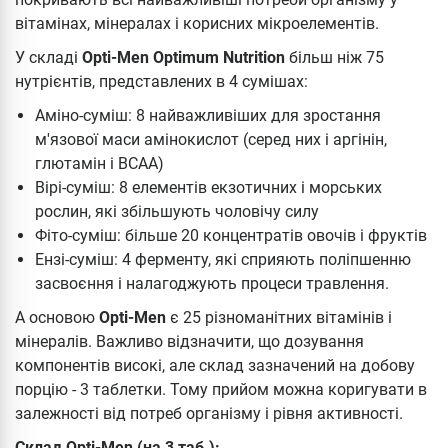
вітамінах, мінералах і корисних мікроелементів.
У складі
Opti-Men Optimum Nutrition
більш ніж 75
нутрієнтів, представлених в 4 сумішах:
Аміно-суміш: 8 найважливіших для зростання
м'язової маси амінокислот (серед них і аргінін,
глютамін і ВСАА)
Вірі-суміш: 8 елементів екзотичних і морських
рослин, які збільшують чоловічу силу
Фіто-суміш: більше 20 концентратів овочів і фруктів
Ензі-суміш: 4 ферменту, які сприяють поліпшенню
засвоєння і налагоджують процеси травлення.
А основою
Opti-Men
є 25 різноманітних вітамінів і
мінералів. Важливо відзначити, що дозування
компонентів високі, але склад зазначений на добову
порцію - 3 таблетки. Тому прийом можна коригувати в
залежності від потреб організму і рівня активності.
Склад Opti-Men (на 3 таб.):