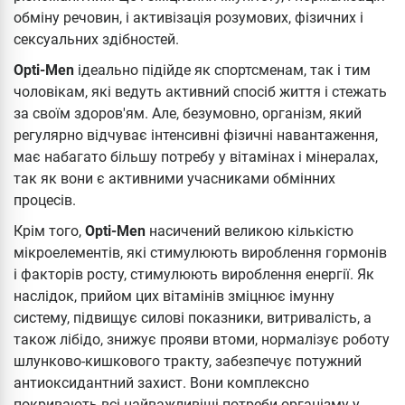
обміну речовин, і активізація розумових, фізичних і
сексуальних здібностей.
Opti-Men
ідеально підійде як спортсменам, так і тим
чоловікам, які ведуть активний спосіб життя і стежать
за своїм здоров'ям. Але, безумовно, організм, який
регулярно відчуває інтенсивні фізичні навантаження,
має набагато більшу потребу у вітамінах і мінералах,
так як вони є активними учасниками обмінних
процесів.
Крім того,
Opti-Men
насичений великою кількістю
мікроелементів, які стимулюють вироблення гормонів
і факторів росту, стимулюють вироблення енергії. Як
наслідок, прийом цих вітамінів зміцнює імунну
систему, підвищує силові показники, витривалість, а
також лібідо, знижує прояви втоми, нормалізує роботу
шлунково-кишкового тракту, забезпечує потужний
антиоксидантний захист. Вони комплексно
покривають всі найважливіші потреби організму у