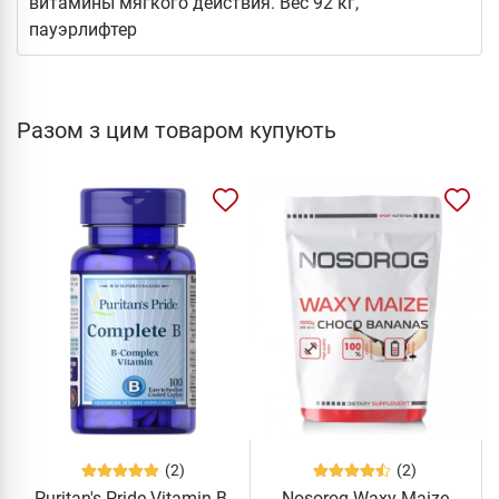
витамины мягкого действия. Вес 92 кг,
пауэрлифтер
Разом з цим товаром купують
(2)
(2)
Puritan's Pride Vitamin B-
Nosorog Waxy Maize