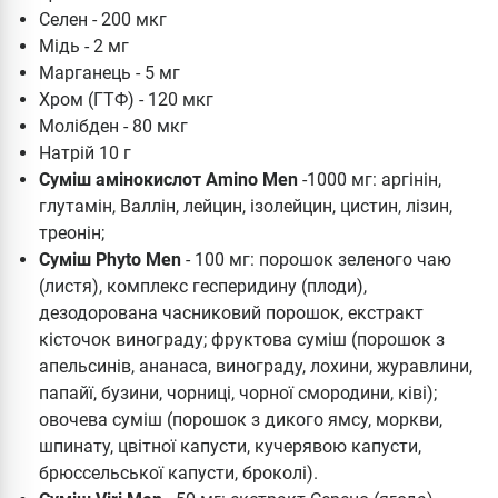
Селен - 200 мкг
Мідь - 2 мг
Марганець - 5 мг
Хром (ГТФ) - 120 мкг
Молібден - 80 мкг
Натрій 10 г
Суміш амінокислот Amino Men
-1000 мг: аргінін,
глутамін, Валлін, лейцин, ізолейцин, цистин, лізин,
треонін;
Суміш Phyto Men
- 100 мг: порошок зеленого чаю
(листя), комплекс гесперидину (плоди),
дезодорована часниковий порошок, екстракт
кісточок винограду; фруктова суміш (порошок з
апельсинів, ананаса, винограду, лохини, журавлини,
папайї, бузини, чорниці, чорної смородини, ківі);
овочева суміш (порошок з дикого ямсу, моркви,
шпинату, цвітної капусти, кучерявою капусти,
брюссельської капусти, броколі).