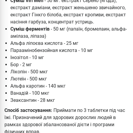
Суміш Viri Men
- 50 мг: екстракт Серено (ягода),
екстракт даміани, екстракт женьшеню звичайного,
екстракт Гінкго білоба, екстракт кропиви, екстракт
насіння гарбуза, концентрат устриць.
Суміш ферментів
- 50 мг (папаїн, бромелаин, альфа-
амілаза, ліпаза)
Альфа ліпоєва кислота - 25 мг
Параамінобензойная кислота - 10 мг
Інозітол - 10 мг
Бор - 2 мг
Лікопін - 500 мкг
Лютеїн - 500 мкг
Альфа каротин - 140 мкг
Ванадій - 100 мкг
Зеаксантин - 28 мкг
Спосіб застосування:
Приймати по 3 таблетки під час
їжі. Призначений для здорових дорослих людей в
рамках здорової збалансованої дієти і програми
фізичних вправ.