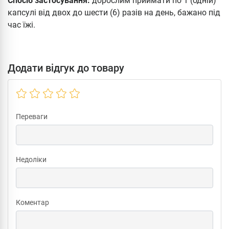
Спосіб застосування:
дорослим приймати по 1 (одній)
капсулі від двох до шести (6) разів на день, бажано під
час їжі.
Додати відгук до товару
Переваги
Недоліки
Коментар