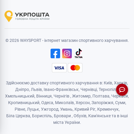
© 2026 WAYSPORT - інтернет магазин спортивного харчування.
Здійснюємо доставку спортивного харчування в: Київ, Харків,
Дніпро
, Львів, Івано-Франківськ,
Чернівці
,
Тернопіль
,
Хмельницький
, Вінниця,
Чернігів
,
Житомир
, Полтава, Черкаси,
Кропивницький,
Одеса
, Миколаїв, Херсон, Запоріжжя,
Суми
,
Рівне
,
Луцьк
,
Ужгород
,
Умань
,
Кривий Ріг
,
Кременчук
,
Біла Церква
,
Бориспіль
,
Бровари
,
Обухів
,
Кам'янськe
та в інші
міста України.