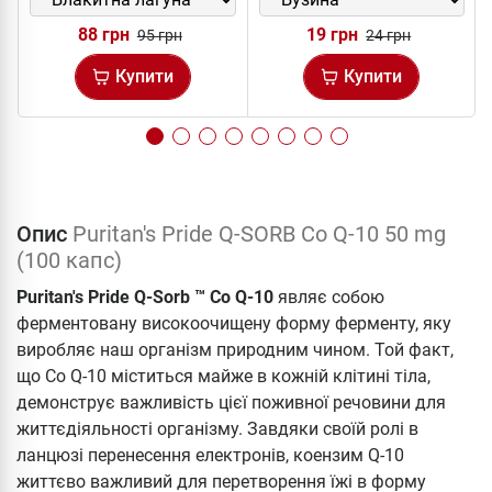
88 грн
19 грн
95 грн
24 грн
Купити
Купити
Опис
Puritan's Pride Q-SORB Co Q-10 50 mg
(100 капс)
Puritan's Pride Q-Sorb ™ Co Q-10
являє собою
ферментовану високоочищену форму ферменту, яку
виробляє наш організм природним чином. Той факт,
що Co Q-10 міститься майже в кожній клітині тіла,
демонструє важливість цієї поживної речовини для
життєдіяльності організму. Завдяки своїй ролі в
ланцюзі перенесення електронів, коензим Q-10
життєво важливий для перетворення їжі в форму