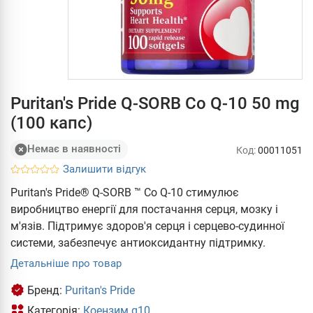
Puritan's Pride Q-SORB Co Q-10 50 mg
(100 капс)
Немає в наявності
Код:
00011051
Залишити відгук
Puritan's Pride® Q-SORB ™ Co Q-10 стимулює
виробництво енергії для постачання серця, мозку і
м'язів. Підтримує здоров'я серця і серцево-судинної
системи, забезпечує антиоксидантну підтримку.
Детальніше про товар
Бренд:
Puritan's Pride
Категорія:
Коензим q10