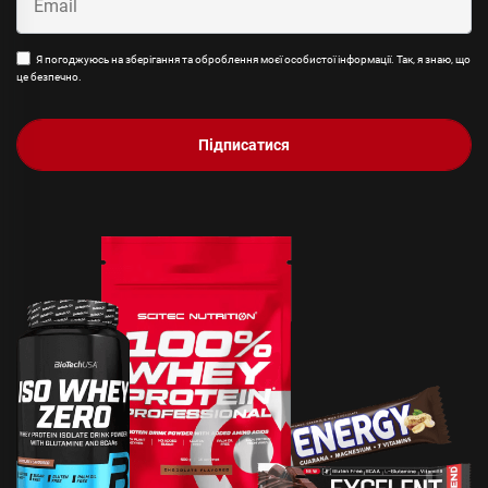
Я погоджуюсь на зберігання та оброблення моєї особистої інформації. Так, я знаю, що
це безпечно.
Підписатися