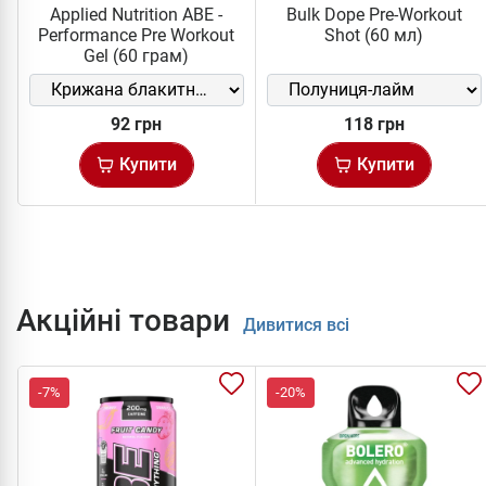
Applied Nutrition ABE -
Bulk Dope Pre-Workout
Performance Pre Workout
Shot (60 мл)
Gel (60 грам)
92 грн
118 грн
Купити
Купити
Акційні товари
Дивитися всі
-7%
-20%