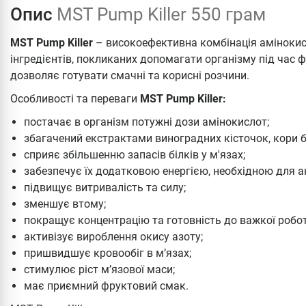
Опис
MST Pump Killer 550 грам
MST Pump Killer
– високоефективна комбінація амінокисл
інгредієнтів, покликаних допомагати організму під час
дозволяє готувати смачні та корисні розчини.
Особливості та переваги
MST Pump Killer:
постачає в організм потужні дози амінокислот;
збагачений екстрактами виноградних кісточок, кори б
сприяє збільшенню запасів білків у м'язах;
забезпечує їх додатковою енергією, необхідною для а
підвищує витривалість та силу;
зменшує втому;
покращує концентрацію та готовність до важкої робот
активізує вироблення окису азоту;
пришвидшує кровообіг в м’язах;
стимулює ріст м’язової маси;
має приємний фруктовий смак.