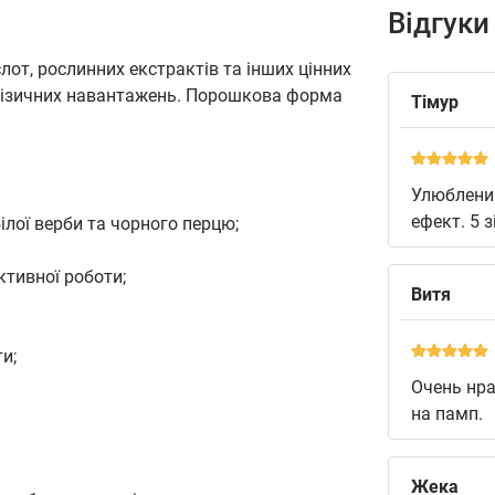
Відгуки
от, рослинних екстрактів та інших цінних
 фізичних навантажень. Порошкова форма
Тімур
Улюблений
ефект. 5 з
ілої верби та чорного перцю;
ктивної роботи;
Витя
и;
Очень нра
на памп.
Жека