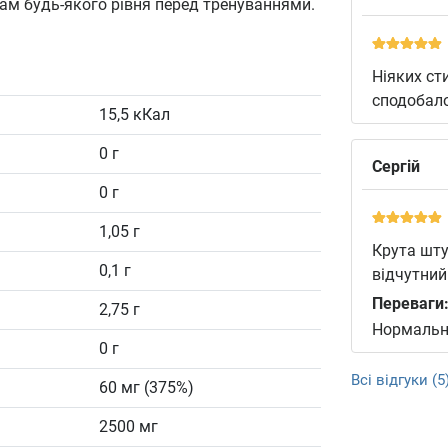
ам будь-якого рівня перед тренуваннями.
Ніяких ст
сподобало
15,5 кКал
0 г
Сергій
0 г
1,05 г
Крута шту
0,1 г
відчутний
Переваги
2,75 г
Нормальні
0 г
Всі відгуки (5
60 мг (375%)
2500 мг