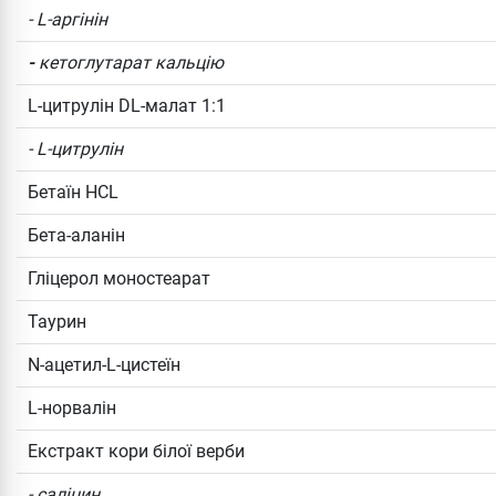
- L-аргінін
-
кетоглутарат кальцію
L-цитрулін DL-малат 1:1
- L-цитрулін
Бетаїн HCL
Бета-аланін
Гліцерол моностеарат
Таурин
N-ацетил-L-цистеїн
L-норвалін
Екстракт кори білої верби
- саліцин