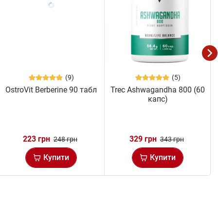
(9)
(5)
OstroVit Berberine 90 табл
Trec Ashwagandha 800 (60
капс)
223 грн
329 грн
248 грн
343 грн
Купити
Купити