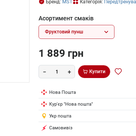
Бренд:
MST
Категорія:
Передтренува
Асортимент смаків
Фруктовий пунш
1 889 грн
Купити
Нова Пошта
Кур'єр "Нова пошта"
Укр пошта
Самовивіз