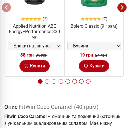
(2)
(7)
Applied Nutrition ABE
Bolero Classic (9 грам)
Energy+Performance 330
мл
88 грн
19 грн
95 грн
24 грн
Купити
Купити
Опис
FitWin Coco Caramel (40 грам)
Fitwin Coco Caramel
– смачний та поживний батончик
з унікальним збалансованим складом. Має ніжну