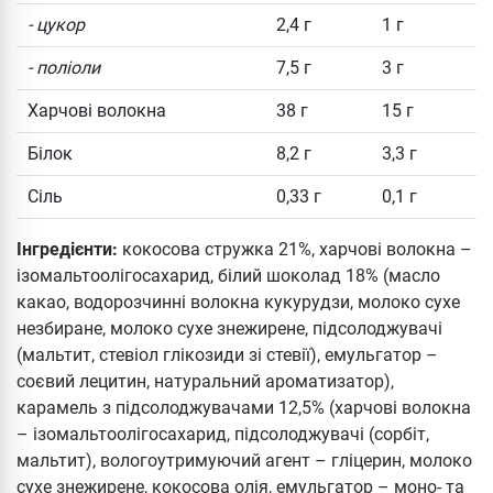
- цукор
2,4 г
1 г
- поліоли
7,5 г
3 г
Харчові волокна
38 г
15 г
Білок
8,2 г
3,3 г
Сіль
0,33 г
0,1 г
Інгредієнти:
кокосова стружка 21%, харчові волокна –
ізомальтоолігосахарид, білий шоколад 18% (масло
какао, водорозчинні волокна кукурудзи, молоко сухе
незбиране, молоко сухе знежирене, підсолоджувачі
(мальтит, стевіол глікозиди зі стевії), емульгатор –
соєвий лецитин, натуральний ароматизатор),
карамель з підсолоджувачами 12,5% (харчові волокна
– ізомальтоолігосахарид, підсолоджувачі (сорбіт,
мальтит), вологоутримуючий агент – гліцерин, молоко
сухе знежирене, кокосова олія, емульгатор – моно- та