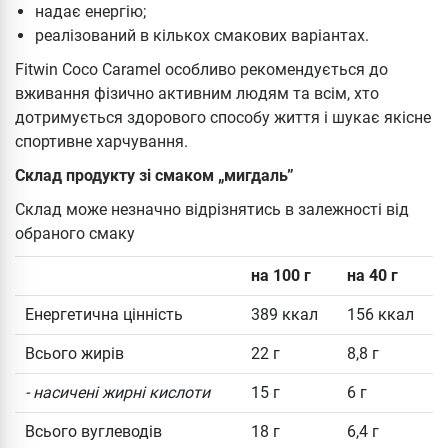
надає енергію;
реалізований в кількох смакових варіантах.
Fitwin Coco Caramel особливо рекомендується до
вживання фізично активним людям та всім, хто
дотримується здорового способу життя і шукає якісне
спортивне харчування.
Склад продукту зі смаком „мигдаль”
Склад може незначно відрізнятись в залежності від
обраного смаку
на 100 г
на 40 г
Енергетична цінність
389 ккал
156 ккал
Всього жирів
22 г
8,8 г
- насичені жирні кислоти
15 г
6 г
Всього вуглеводів
18 г
6,4 г