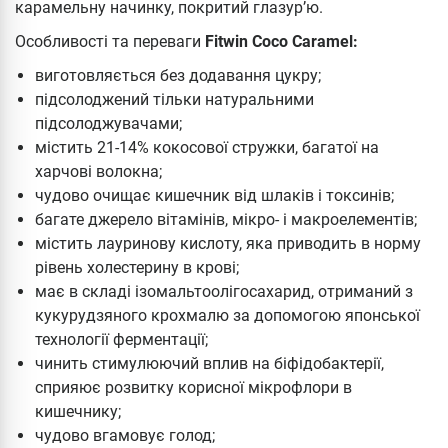
карамельну начинку, покритий глазур’ю.
Особливості та переваги
Fitwin Coco Caramel:
виготовляється без додавання цукру;
підсолоджений тільки натуральними
підсолоджувачами;
містить 21-14% кокосової стружки, багатої на
харчові волокна;
чудово очищає кишечник від шлаків і токсинів;
багате джерело вітамінів, мікро- і макроелементів;
містить лауринову кислоту, яка приводить в норму
рівень холестерину в крові;
має в складі ізомальтоолігосахарид, отриманий з
кукурудзяного крохмалю за допомогою японської
технології ферментації;
чинить стимулюючий вплив на біфідобактерії,
сприяює розвитку корисної мікрофлори в
кишечнику;
чудово вгамовує голод;