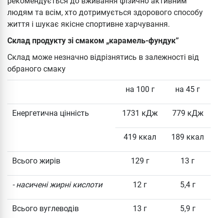
рекомендується до вживання фізично активним
людям та всім, хто дотримується здорового способу
життя і шукає якісне спортивне харчування.
Склад продукту зі смаком „карамель-фундук”
Склад може незначно відрізнятись в залежності від
обраного смаку
на 100 г
на 45 г
Енергетична цінність
1731 кДж
779 кДж
419 ккал
189 ккал
Всього жирів
129 г
13 г
- насичені жирні кислоти
12 г
5,4 г
Всього вуглеводів
13 г
5,9 г