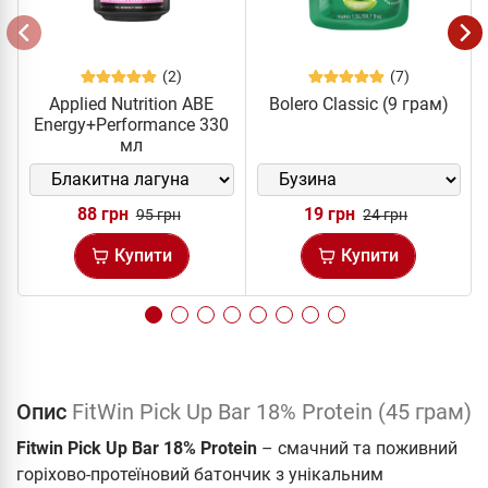
(2)
(7)
Applied Nutrition ABE
Bolero Classic (9 грам)
Energy+Performance 330
мл
88 грн
19 грн
95 грн
24 грн
Купити
Купити
Опис
FitWin Pick Up Bar 18% Protein (45 грам)
Fitwin Pick Up Bar 18% Protein
– смачний та поживний
горіхово-протеїновий батончик з унікальним