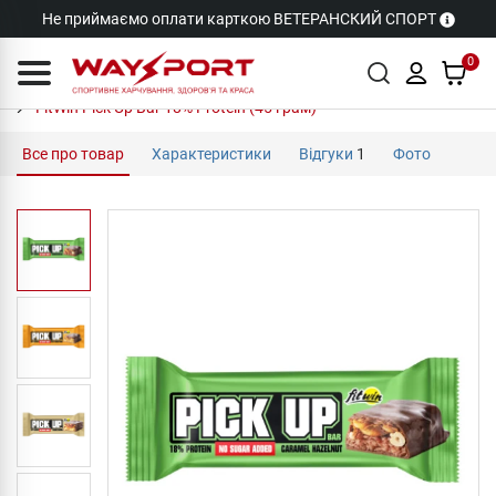
Не приймаємо оплати карткою ВЕТЕРАНСКИЙ СПОРТ
0
FitWin Pick Up Bar 18% Protein (45 грам)
Все про товар
Характеристики
Відгуки
1
Фото