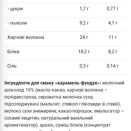
- цукри
1,7 г
0,77 г
- поліоли
9,2 г
4,1 г
Харчові волокна
24 г
11 г
Білки
18,2 г
8,2 г
Сіль
0,3 г
0,14 г
Інгредієнти для смаку «карамель-фундук»:
молочний
шоколад 16% (масло какао, харчові волокна –
полідекстроза, сироватка молочна суха,
підсолоджувачі (мальтит, стевіол глікозиди зі стевії),
молоко сухе знежирене, какао-порошок, емульгатор –
соєвий лецитин, натуральний ванільний
ароматизатор), арахіс, суміш білків (концентрат