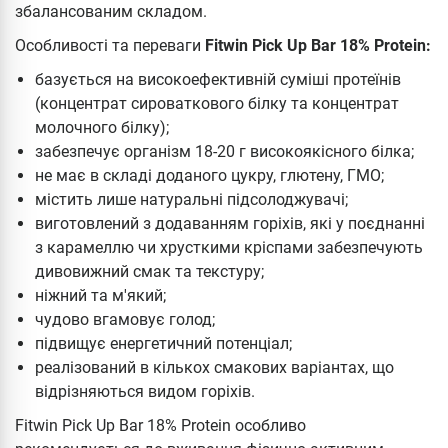
збалансованим складом.
Особливості та переваги
Fitwin Pick Up Bar 18% Protein:
базується на високоефективній суміші протеїнів
(концентрат сироваткового білку та концентрат
молочного білку);
забезпечує організм 18-20 г високоякісного білка;
не має в складі доданого цукру, глютену, ГМО;
містить лише натуральні підсолоджувачі;
виготовлений з додаванням горіхів, які у поєднанні
з карамеллю чи хрусткими кріспами забезпечують
дивовижний смак та текстуру;
ніжний та м'який;
чудово вгамовує голод;
підвищує енергетичний потенціал;
реалізований в кількох смакових варіантах, що
відрізняються видом горіхів.
Fitwin Pick Up Bar 18% Protein особливо