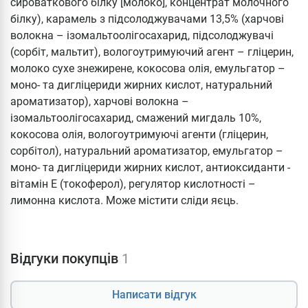
сироваткового білку [молоко], концентрат молочного
білку), карамель з підсолоджувачами 13,5% (харчові
волокна – ізомальтоолігосахарид, підсолоджувачі
(сорбіт, мальтит), вологоутримуючий агент – гліцерин,
молоко сухе знежирене, кокосова олія, емульгатор –
моно- та дигліцериди жирних кислот, натуральний
ароматизатор), харчові волокна –
ізомальтоолігосахарид, смажений мигдаль 10%,
кокосова олія, вологоутримуючі агенти (гліцерин,
сорбітол), натуральний ароматизатор, емульгатор –
моно- та дигліцериди жирних кислот, антиоксиданти -
вітамін E (токоферол), регулятор кислотності –
лимонна кислота. Може містити сліди яєць.
Відгуки покупців
1
Написати відгук