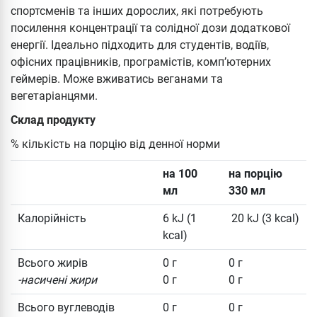
спортсменів та інших дорослих, які потребують
посилення концентрації та солідної дози додаткової
енергії. Ідеально підходить для студентів, водіїв,
офісних працівників, програмістів, комп’ютерних
геймерів. Може вживатись веганами та
вегетаріанцями.
Склад продукту
% кількість на порцію від денної норми
на 100
на порцію
мл
330 мл
Калорійність
6 kJ (1
20 kJ (3 kcal)
kcal)
Всього жирів
0 г
0 г
-насичені жири
0 г
0 г
Всього вуглеводів
0 г
0 г