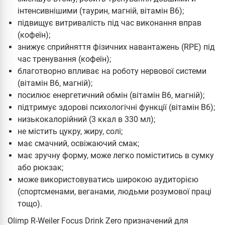
інтенсивнішими (таурин, магній, вітамін В6);
підвищує витривалість під час виконання вправ
(кофеїн);
знижує сприйняття фізичних навантажень (RPE) під
час тренування (кофеїн);
благотворно впливає на роботу нервової системи
(вітамін В6, магній);
посилює енергетичний обмін (вітамін В6, магній);
підтримує здорові психологічні функції (вітамін В6);
низькокалорійний (3 ккал в 330 мл);
не містить цукру, жиру, солі;
має смачний, освіжаючий смак;
має зручну форму, може легко поміститись в сумку
або рюкзак;
може використовуватись широкою аудиторією
(спортсменами, веганами, людьми розумової праці
тощо).
Olimp R-Weiler Focus Drink Zero призначений для