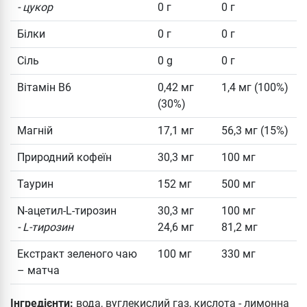
- цукор
0 г
0 г
Білки
0 г
0 г
Сіль
0 g
0 г
Вітамін B6
0,42 мг
1,4 мг (100%)
(30%)
Магній
17,1 мг
56,3 мг (15%)
Природний кофеїн
30,3 мг
100 мг
Таурин
152 мг
500 мг
N-ацетил-L-тирозин
30,3 мг
100 мг
- L-тирозин
24,6 мг
81,2 мг
Екстракт зеленого чаю
100 мг
330 мг
– матча
Інгредієнти:
вода, вуглекислий газ, кислота - лимонна