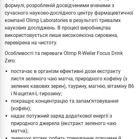
формулі, розробленій досвідченими вченими з
сучасного науково-дослідного центру фармацевтичної
компанії Olimp Laboratories в результаті тривалих
наукових досліджень. В процесі виробництва
використовується лише високоякісна сировина,
перевірена на чистоту.
Особливості та переваги Olimp R-Weiler Focus Drink
Zero:
постачає в організм ефективні дози екстракту
листя зеленого чаю матча, природного кофеїну (з
зелених кавових зерен), таурину, магнію, вітаміну B6
і N-ацетил-L-тирозину;
покращує концентрацію та запам’ятовування
(кофеїн);
надає потужний заряд додаткової енергії з
природного джерела (екстракт зеленого чаю
матча);
зменшує втому, робить тренування довшими й