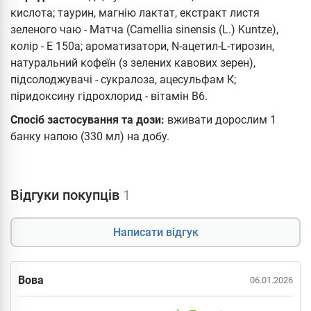
кислота; таурин, магнію лактат, екстракт листя
зеленого чаю - Матча (Camellia sinensis (L.) Kuntze),
колір - Е 150а; ароматизатори, N-ацетил-L-тирозин,
натуральний кофеїн (з зелених кавових зерен),
підсолоджувачі - сукралоза, ацесульфам К;
піридоксину гідрохлорид - вітамін В6.
Спосіб застосування та дози:
вживати дорослим 1
банку напою (330 мл) на добу.
Відгуки покупців
1
Написати відгук
Вова
06.01.2026