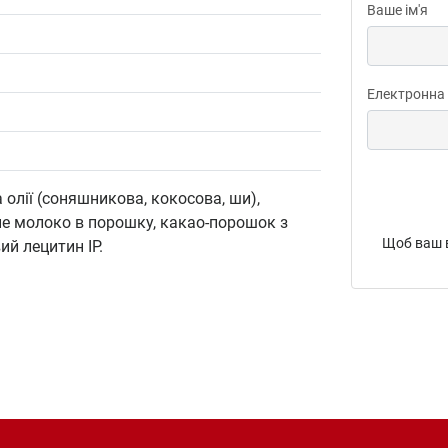
Ваше ім'я
Електронна
олії (соняшникова, кокосова, ши),
не молоко в порошку, какао-порошок з
Щоб ваш в
й лецитин IP.