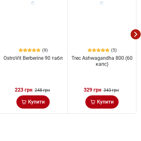
(9)
(5)
OstroVit Berberine 90 табл
Trec Ashwagandha 800 (60
капс)
223 грн
329 грн
248 грн
343 грн
Купити
Купити