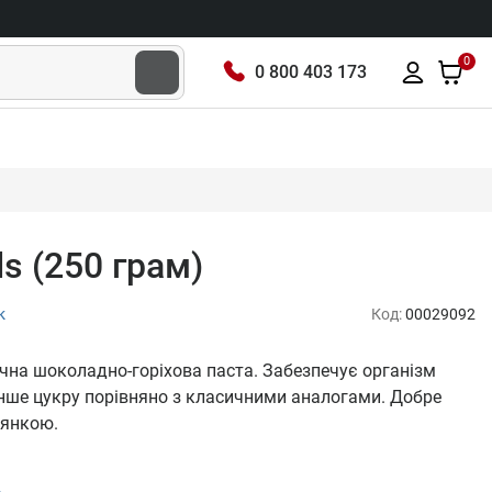
0
0 800 403 173
ds (250 грам)
к
Код:
00029092
ачна шоколадно-горіхова паста. Забезпечує організм
нше цукру порівняно з класичними аналогами. Добре
сянкою.