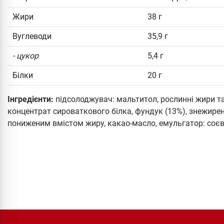
Жири
38 г
Вуглеводи
35,9 г
- цукор
5,4 г
Білки
20 г
Інгредієнти:
підсолоджувач: мальтитол, рослинні жири та 
концентрат сироваткового білка, фундук (13%), знежире
пониженим вмістом жиру, какао-масло, емульгатор: соєви