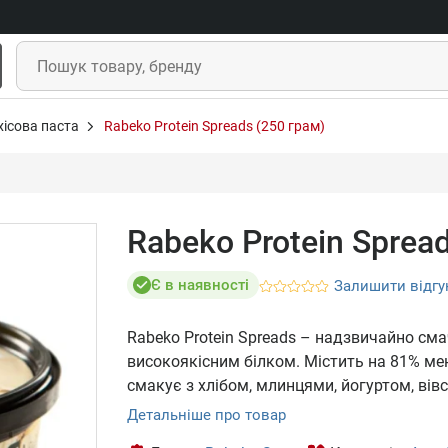
хісова паста
Rabeko Protein Spreads (250 грам)
Rabeko Protein Sprea
Є в наявності
Залишити відгу
Rabeko Protein Spreads – надзвичайно см
високоякісним білком. Містить на 81% ме
смакує з хлібом, млинцями, йогуртом, вів
Детальніше про товар