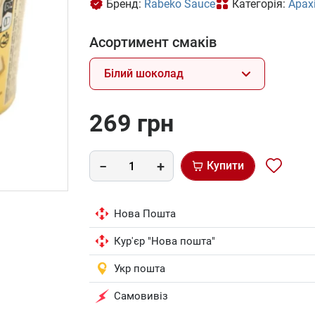
Бренд:
Rabeko Sauce
Категорія:
Арах
Асортимент смаків
Білий шоколад
269 грн
Купити
Нова Пошта
Кур'єр "Нова пошта"
Укр пошта
Самовивіз