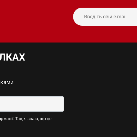
ИЛКАХ
рками
мації. Так, я знаю, що це