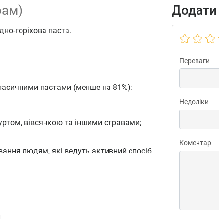
рам)
Додати 
дно-горіхова паста.
Переваги
ласичними пастами (менше на 81%);
Недоліки
уртом, вівсянкою та іншими стравами;
Коментар
вання людям, які ведуть активний спосіб
л