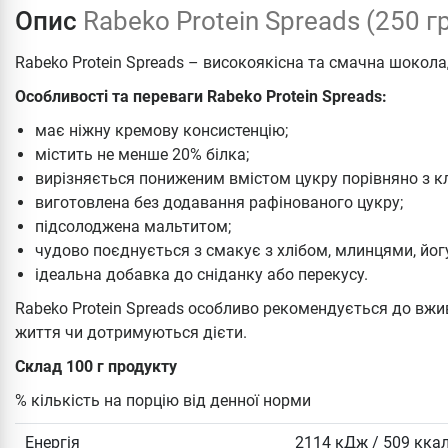
Опис
Rabeko Protein Spreads (250 г
Rabeko Protein Spreads – високоякісна та смачна шокола
Особливості та переваги Rabeko Protein Spreads:
має ніжну кремову консистенцію;
містить не менше 20% білка;
вирізняється пониженим вмістом цукру порівняно з к
виготовлена без додавання рафінованого цукру;
підсолоджена мальтитом;
чудово поєднується з смакує з хлібом, млинцями, йог
ідеальна добавка до сніданку або перекусу.
Rabeko Protein Spreads особливо рекомендується до вжи
життя чи дотримуються дієти.
Склад 100 г продукту
% кількість на порцію від денної норми
Енергія
2114 кДж / 509 кка