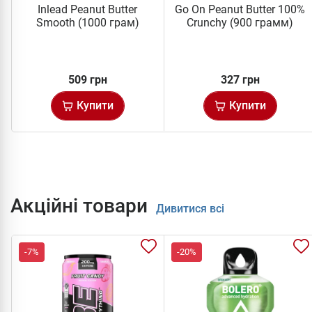
Inlead Peanut Butter
Go On Peanut Butter 100%
Smooth (1000 грам)
Crunchy (900 грамм)
509 грн
327 грн
Купити
Купити
Акційні товари
Дивитися всі
-7%
-20%