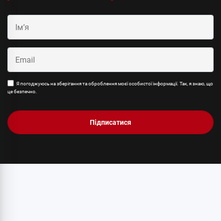
Я погоджуюсь на зберігання та оброблення моєї особистої інформації. Так, я знаю, що
це безпечно.
Підписатися