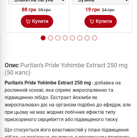
88 грн
19 грн
95 грн
24 грн
Купити
Купити
Опис
Puritan's Pride Yohimbe Extract 250 mg
(50 капс)
Puritan's Pride Yohimbe Extract 250 mg
- добавка на
рослинній основі, яка сприяє жироспаленню та
підвищенню лібідо. Екстракт йохімбе як
жироспалювач діє на організм подібно до ефедри, але
при цьому не має жодних побічних ефектів типу
прискореного серцебиття або підвищеного тиску.
Що стосується його властивостей у плані підвищення