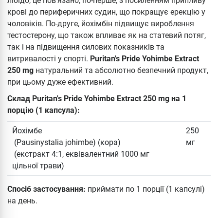
лібідо, це пов'язано, по-перше, з посиленням припливу
крові до периферичних судин, що покращує ерекцію у
чоловіків. По-друге, йохімбін підвищує вироблення
тестостерону, що також впливає як на статевий потяг,
так і на підвищення силових показників та
витривалості у спорті.
Puritan's Pride Yohimbe Extract
250 mg
натуральний та абсолютно безпечний продукт,
при цьому дуже ефективний.
Склад Puritan's Pride Yohimbe Extract 250 mg на 1
порцію (1 капсула):
Йохімбе
250
(Pausinystalia johimbe) (кора)
мг
(екстракт 4:1, еквівалентний 1000 мг
цільної трави)
Спосіб застосування:
приймати по 1 порції (1 капсулі)
на день.