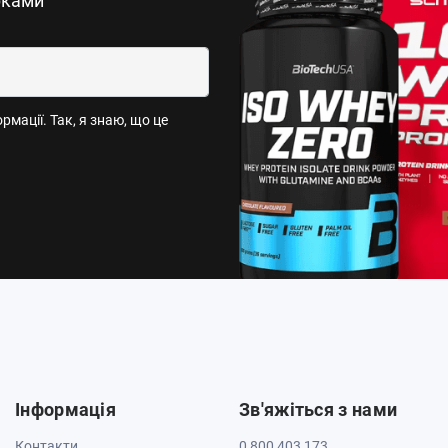
рками
мації. Так, я знаю, що це
Інформація
Зв'яжіться з нами
Контакти
0 800 403 173