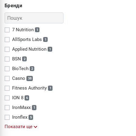
Бренди
7 Nutrition
1
AllSports Labs
1
Applied Nutrition
1
BSN
2
BioTech
2
Casno
38
Fitness Authority
1
ION 8
6
IronMaxx
1
Ironflex
5
Показати ще