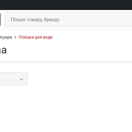
есуари
Пляшки для води
na