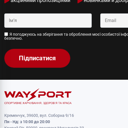
акційними пропозиціями
новинками й добі
Я погоджуюсь на зберігання та оброблення моєї особистої інфор
безпечно.
Підписатися
Кременчук, 39600, вул. Соборна 9/16
Пн - Нд: з 10:00 до 20:00