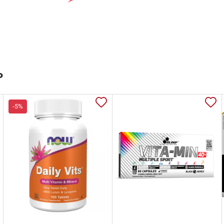
ь
-5%