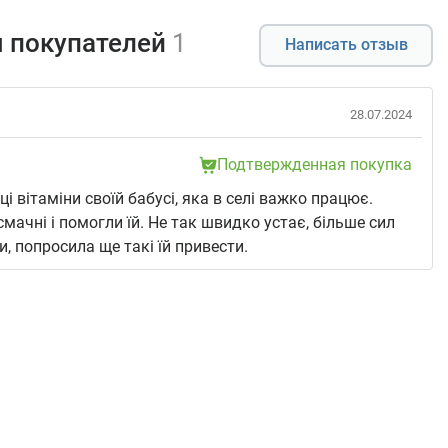
 покупателей
1
Написать отзыв
28.07.2024
Подтвержденная покупка
ці вітаміни своїй бабусі, яка в селі важко працює.
смачні і помогли їй. Не так швидко устає, більше сил
, попросила ще такі їй привести.