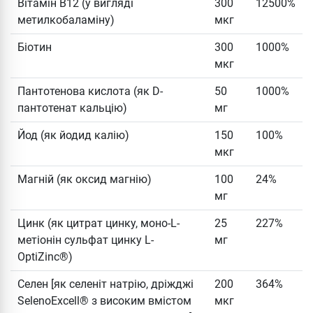
Вітамін В12 (у вигляді
300
12500%
метилкобаламіну)
мкг
Біотин
300
1000%
мкг
Пантотенова кислота (як D-
50
1000%
пантотенат кальцію)
мг
Йод (як йодид калію)
150
100%
мкг
Магній (як оксид магнію)
100
24%
мг
Цинк (як цитрат цинку, моно-L-
25
227%
метіонін сульфат цинку L-
мг
OptiZinc®)
Селен [як селеніт натрію, дріжджі
200
364%
SelenoExcell® з високим вмістом
мкг