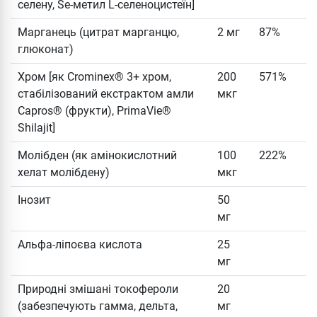
селену, Se-метил L-селеноцистеїн]
Марганець (цитрат марганцю,
2 мг
87%
глюконат)
Хром [як Crominex® 3+ хром,
200
571%
стабілізований екстрактом амли
мкг
Capros® (фрукти), PrimaVie®
Shilajit]
Молібден (як амінокислотний
100
222%
хелат молібдену)
мкг
Інозит
50
мг
Альфа-ліпоєва кислота
25
мг
Природні змішані токофероли
20
(забезпечують гамма, дельта,
мг