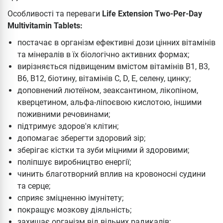
Особливості та переваги
Life Extension Two-Per-Day
Multivitamin Tablets:
постачає в організм ефективні дози цінних вітамінів
та мінералів в їх біологічно активних формах;
вирізняється підвищеним вмістом вітамінів B1, В3,
B6, B12, біотину, вітамінів С, D, Е, селену, цинку;
доповнений лютеїном, зеаксантином, лікопіном,
кверцетином, альфа-ліпоєвою кислотою, іншими
поживними речовинами;
підтримує здоров'я клітин;
допомагає зберегти здоровий зір;
зберігає кістки та зуби міцними й здоровими;
поліпшує виробництво енергії;
чинить благотворний вплив на кровоносні судини
та серце;
сприяє зміцненню імунітету;
покращує мозкову діяльність;
захищає організм від вільних радикалів;