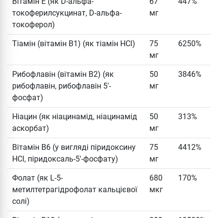
Вітамін Е (як D-альфа-
67
447%
токоферилсукцинат, D-альфа-
мг
токоферол)
Тіамін (вітамін B1) (як тіамін HCl)
75
6250%
мг
Рибофлавін (вітамін B2) (як
50
3846%
рибофлавін, рибофлавін 5'-
мг
фосфат)
Ніацин (як ніацинамід, ніацинамід
50
313%
аскорбат)
мг
Вітамін B6 (у вигляді піридоксину
75
4412%
HCl, піридоксаль-5'-фосфату)
мг
Фолат (як L-5-
680
170%
метилтетрагідрофолат кальцієвої
мкг
солі)