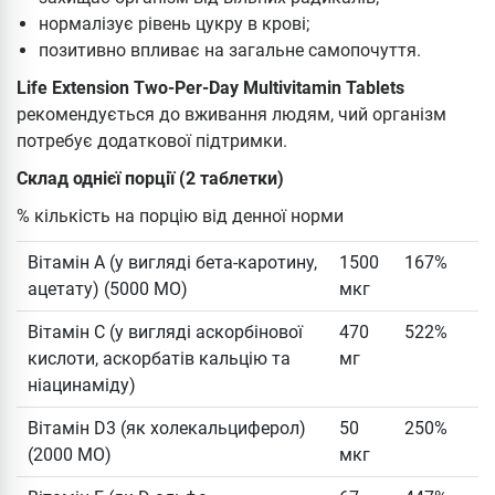
нормалізує рівень цукру в крові;
позитивно впливає на загальне самопочуття.
Life Extension Two-Per-Day Multivitamin Tablets
рекомендується до вживання людям, чий організм
потребує додаткової підтримки.
Склад однієї порції (2 таблетки)
% кількість на порцію від денної норми
Вітамін А (у вигляді бета-каротину,
1500
167%
ацетату) (5000 МО)
мкг
Вітамін С (у вигляді аскорбінової
470
522%
кислоти, аскорбатів кальцію та
мг
ніацинаміду)
Вітамін D3 (як холекальциферол)
50
250%
(2000 МО)
мкг