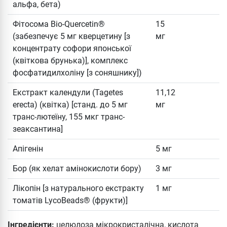
альфа, бета)
Фітосома Bio-Quercetin®
15
(забезпечує 5 мг кверцетину [з
мг
концентрату софори японської
(квіткова брунька)], комплекс
фосфатидилхоліну [з соняшнику])
Екстракт календули (Tagetes
11,12
erecta) (квітка) [станд. до 5 мг
мг
транс-лютеїну, 155 мкг транс-
зеаксантина]
Апігенін
5 мг
Бор (як хелат амінокислоти бору)
3 мг
Лікопін [з натурального екстракту
1 мг
томатів LycoBeads® (фрукти)]
Інгредієнти:
целюлоза мікрокристалічна, кислота