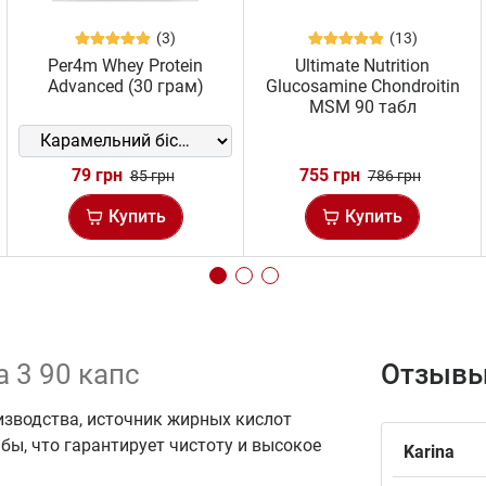
(3)
(13)
Per4m Whey Protein
Ultimate Nutrition
Advanced (30 грам)
Glucosamine Chondroitin
MSM 90 табл
79 грн
755 грн
85 грн
786 грн
Купить
Купить
a 3 90 капс
Отзывы
изводства, источник жирных кислот
бы, что гарантирует чистоту и высокое
Karina