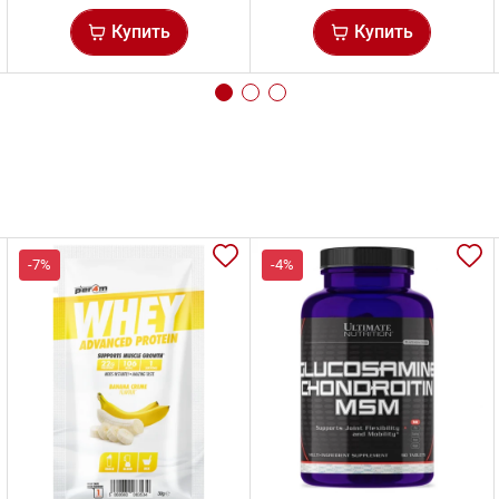
Купить
Купить
-7%
-4%