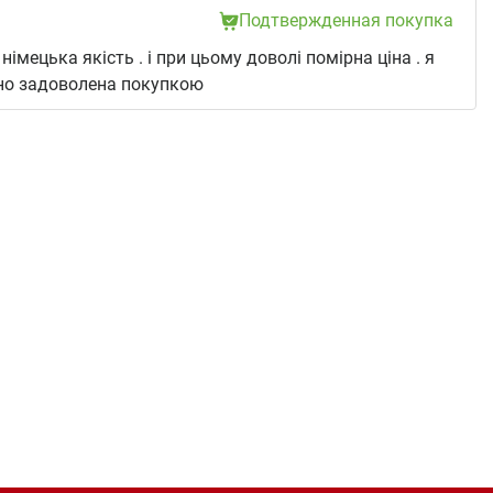
Подтвержденная покупка
імецька якість . і при цьому доволі помірна ціна . я
но задоволена покупкою