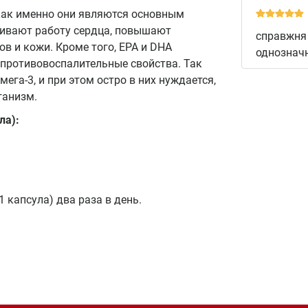
 как именно они являются основным
живают работу сердца, повышают
справжня н
в и кожи. Кроме того, EPA и DHA
однознач
 противовоспалительные свойства. Так
га-3, и при этом остро в них нуждается,
ганизм.
ла):
 капсула) два раза в день.