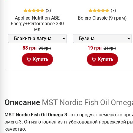
(2)
(7)
Applied Nutrition ABE
Bolero Classic (9 грам)
Energy+Performance 330
мл
88 грн
19 грн
95 грн
24 грн
Купить
Купить
Описание
MST Nordic Fish Oil Omeg
MST Nordic Fish Oil Omega 3
- это продукт немецкого про
омега-3. Он изготовлен из глубоководной норвежской ры
качество.