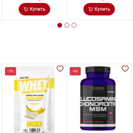
Купить
Купить
-7%
-4%