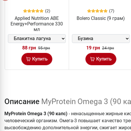
(2)
(7)
Applied Nutrition ABE
Bolero Classic (9 грам)
Energy+Performance 330
мл
88 грн
19 грн
95 грн
24 грн
Купить
Купить
Описание
MyProtein Omega 3 (90 к
MyProtein Omega 3 (90 капс)
- ненасыщенные жирные кис
человеческий организм. Омега-3 повышает качество тре
высвобождению дополнительной энергии, сжигает жиров