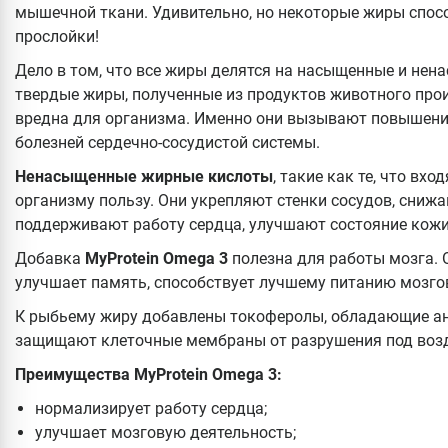
мышечной ткани. Удивительно, но некоторые жиры спо
прослойки!
Дело в том, что все жиры делятся на насыщенные и не
твердые жиры, полученные из продуктов животного про
вредна для организма. Именно они вызывают повышение
болезней сердечно-сосудистой системы.
Ненасыщенные жирные кислоты
, такие как те, что вхо
организму пользу. Они укрепляют стенки сосудов, снижа
поддерживают работу сердца, улучшают состояние кож
Добавка
MyProtein Omega 3
полезна для работы мозга.
улучшает память, способствует лучшему питанию мозго
К рыбьему жиру добавлены токоферолы, обладающие а
защищают клеточные мембраны от разрушения под воз
Преимущества MyProtein Omega 3:
нормализирует работу сердца;
улучшает мозговую деятельность;