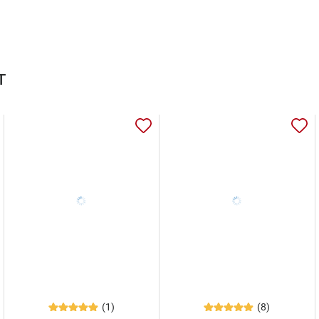
т
(1)
(8)