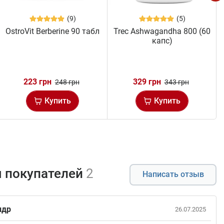
(9)
(5)
OstroVit Berberine 90 табл
Trec Ashwagandha 800 (60
капс)
223 грн
329 грн
248 грн
343 грн
Купить
Купить
 покупателей
2
Написать отзыв
ндр
26.07.2025