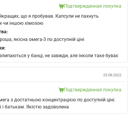
Подтвержденная покупка
йкращих, що я пробував. Капсули не пахнуть
м чи іншою хімозою
тва:
роша, якісна омега-3 по доступній ціні
ки:
злипаються у банці, не завжди, але інколи таке буває
25.08.2022
Подтвержденная покупка
ега з достатньою концентрацією по доступній ціні.
і і батькам. Якістю задоволена