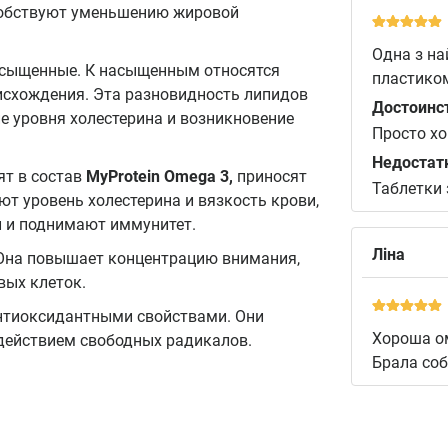
собствуют уменьшению жировой
Одна з на
насыщенные. К насыщенным относятся
пластико
исхождения. Эта разновидность липидов
Достоинс
 уровня холестерина и возникновение
Просто хо
Недостат
дят в состав
MyProtein Omega 3,
приносят
Таблетки 
ют уровень холестерина и вязкость крови,
и и поднимают иммунитет.
Ліна
 Она повышает концентрацию внимания,
вых клеток.
нтиоксидантными свойствами. Они
Хороша ом
действием свободных радикалов.
Брала соб