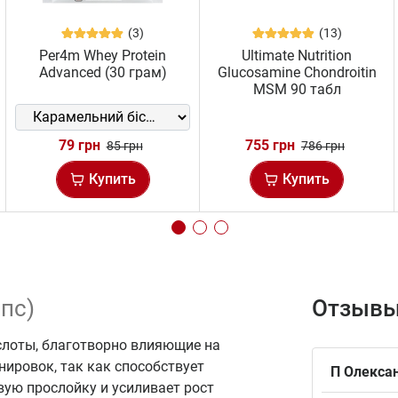
(3)
(13)
Per4m Whey Protein
Ultimate Nutrition
Advanced (30 грам)
Glucosamine Chondroitin
MSM 90 табл
79 грн
755 грн
85 грн
786 грн
Купить
Купить
апс)
Отзывы
лоты, благотворно влияющие на
нировок, так как способствует
П Олекса
ую прослойку и усиливает рост