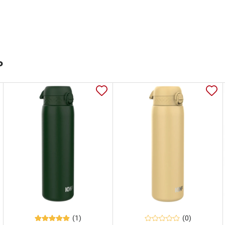
ь
(1)
(0)