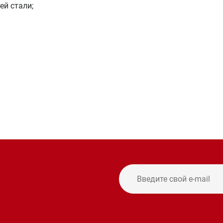
й стали;
и