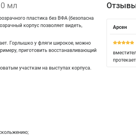
90 мл
Отзывы
розрачного пластика без ВФА (безопасна
розрачный корпус позволяет видеть,
Арсен
ает. Горлышко у фляги широкое, можно
 примеру, приготовить восстанавливающий
вместител
протекает
ховатым участкам на выступах корпуса.
скольжению;