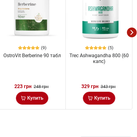
(9)
(5)
OstroVit Berberine 90 табл
Trec Ashwagandha 800 (60
капс)
223 грн
329 грн
248 грн
343 грн
Купить
Купить