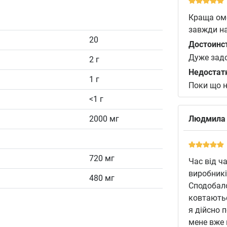
Краща оме
завжди на
20
Достоинс
Дуже зад
2 г
Недостат
1 г
Поки що 
<1 г
2000 мг
Людмила
720 мг
Час від ч
виробникі
480 мг
Сподобало
ковтаютьс
я дійсно 
мене вже 