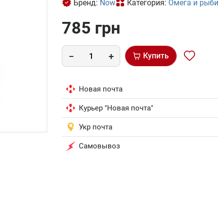
Бренд:
Now
Категория:
Омега и рыб
785 грн
Купить
Новая почта
Курьер "Новая почта"
Укр почта
Самовывоз