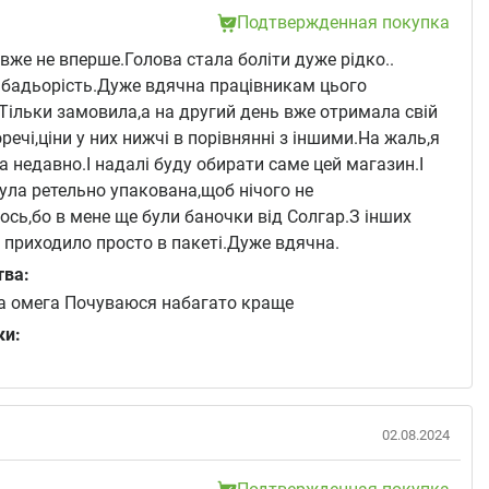
Подтвержденная покупка
же не вперше.Голова стала боліти дуже рідко..
 бадьорість.Дуже вдячна працівникам цього
Тільки замовила,а на другий день вже отримала свій
оречі,ціни у них нижчі в порівнянні з іншими.На жаль,я
а недавно.І надалі буду обирати саме цей магазин.І
ула ретельно упакована,щоб нічого не
сь,бо в мене ще були баночки від Солгар.З інших
 приходило просто в пакеті.Дуже вдячна.
тва:
 омега Почуваюся набагато краще
ки:
02.08.2024