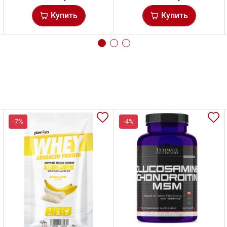
Купить
Купить
-7%
-4%