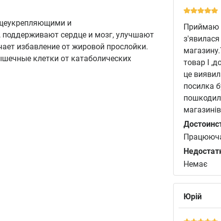
бщеукрепляющими и
Приймаю в
 поддерживают сердце и мозг, улучшают
з'явилася
чает избавление от жировой прослойки.
магазину.
ышечные клетки от катаболических
товар І ,д
це виявил
посилка б
пошкодило
магазинів
Достоинс
Працююча
Недостат
Немає
Юрій