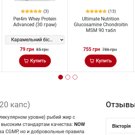
(3)
(13)
Per4m Whey Protein
Ultimate Nutrition
Advanced (30 грам)
Glucosamine Chondroitin
MSM 90 табл
79 грн
755 грн
85 грн
786 грн
Купить
Купить
20 капс)
Отзывы
лекулярном уровне) рыбий жир с
т высоким стандартам качества:
NOW
Вікторія
ва CGMP, но и добровольные правила