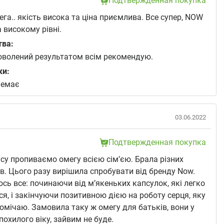
Подтвержденная покупка
га.. якість висока та ціна приємлива. Все супер, NOW
 високому рівні.
тва:
оволений результатом всім рекомендую.
ки:
немає
03.06.2022
Подтвержденная покупка
асу пропиваємо омегу всією сім’єю. Брала різних
в. Цього разу вирішила спробувати від бренду Now.
сь все: починаючи від м’якеньких капсулок, які легко
я, і закінчуючи позитивною дією на роботу серця, яку
помічаю. Замовила таку ж омегу для батьків, вони у
похилого віку, зайвим не буде.