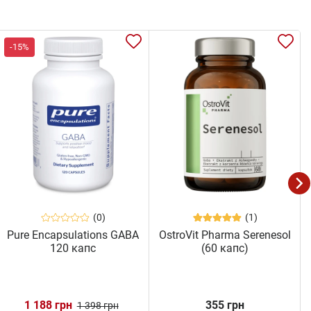
-15%
(0)
(1)
Pure Encapsulations GABA
OstroVit Pharma Serenesol
120 капс
(60 капс)
1 188 грн
355 грн
1 398 грн