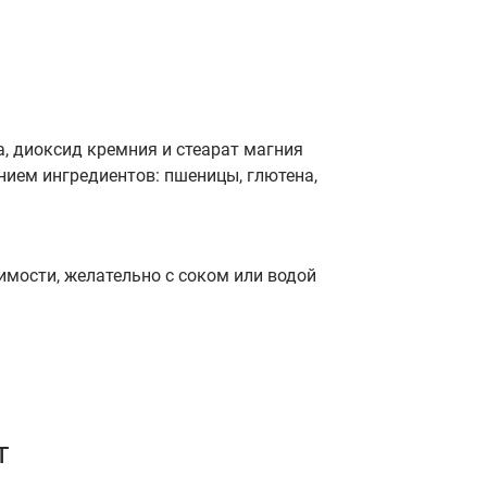
а, диоксид кремния и стеарат магния
нием ингредиентов: пшеницы, глютена,
димости, желательно с соком или водой
т