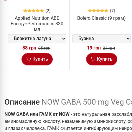
(2)
(7)
Applied Nutrition ABE
Bolero Classic (9 грам)
Energy+Performance 330
мл
88 грн
19 грн
95 грн
24 грн
Купить
Купить
Описание
NOW GABA 500 mg Veg Ca
NOW GABA
или ГАМК от NOW
- это натуральная рассла
аминомасляную кислоту, незаменимую аминокислоту, о
и глазах человека. ГАМК считается ингибирующим нейро