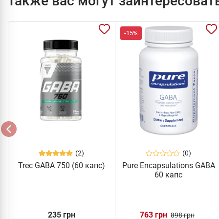
Также вас могут заинтересоват
-15%
(2)
(0)
Trec GABA 750 (60 капс)
Pure Encapsulations GABA
60 капс
235 грн
763 грн
898 грн