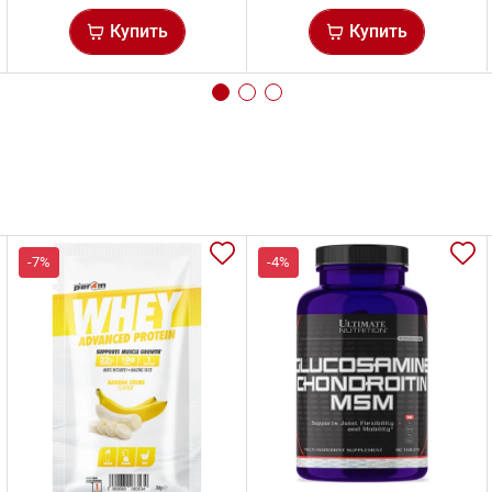
Купить
Купить
-7%
-4%