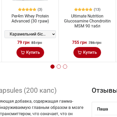
(3)
(13)
Per4m Whey Protein
Ultimate Nutrition
Advanced (30 грам)
Glucosamine Chondroitin
MSM 90 табл
79 грн
755 грн
85 грн
786 грн
Купить
Купить
psules (200 капс)
Отзывы
бляющая добавка, содержащая гамма-
бнаруживаемую главным образом в мозге
Паша
трансмиттером, что означает, что он