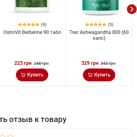
(9)
(5)
OstroVit Berberine 90 табл
Trec Ashwagandha 800 (60
капс)
223 грн
329 грн
248 грн
343 грн
Купить
Купить
ь отзыв к товару