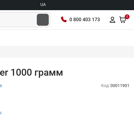
UA
0
0 800 403 173
ter 1000 грамм
в
Код:
00011901
ы