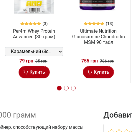
(3)
(13)
Per4m Whey Protein
Ultimate Nutrition
Advanced (30 грам)
Glucosamine Chondroitin
MSM 90 табл
79 грн
755 грн
85 грн
786 грн
Купить
Купить
1000 грамм
Добавит
гейнер, способствующий набору массы