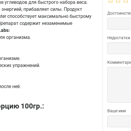
е углеводов для быстрого набора веса.
энергией, прибавляет силы. Продукт
Достоинств
ster способствует максимально быстрому
Препарат содержит незаменимые
Labs:
ля организма.
Недостатки
рганизме.
Комментар
еских упражнений.
осле неё.
орцию 100гр.:
Ваше имя