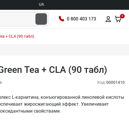
UA
0
0 800 403 173
 Tea + CLA (90 табл)
 Green Tea + CLA (90 табл)
в
Код:
00001410
 комплекс L-карнитина, конъюгированной линолевой кислоты
Обеспечивает жиросжигающий эффект. Увеличивает
иоксидантными свойствами.