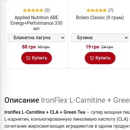
(2)
(7)
Applied Nutrition ABE
Bolero Classic (9 грам)
Energy+Performance 330
мл
88 грн
19 грн
95 грн
24 грн
Купить
Купить
Описание
IronFlex L-Carnitine + Gre
Ironflex L-Carnitine + CLA + Green Tea
– супер мощная пи
L-карнитин, конъюгированную линолевую кислоту (CLA) и
сочетание жиросжигающих игредиентов в одном продук