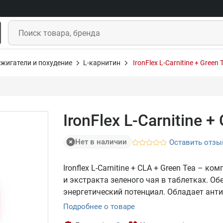
жигатели и похудение
L-карнитин
IronFlex L-Carnitine + Green
IronFlex L-Carnitine +
Нет в наличии
Оставить отзы
Ironflex L-Carnitine + CLA + Green Tea –
и экстракта зеленого чая в таблетках. 
энергетический потенциал. Обладает ант
Подробнее о товаре