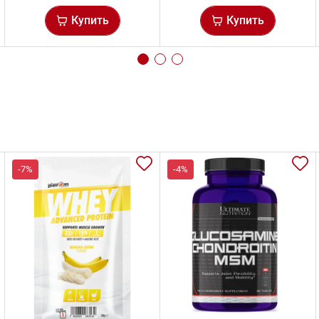
Купить
Купить
-7%
-4%