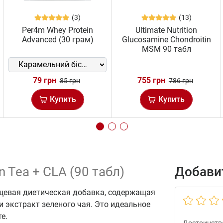
(3)
(13)
Per4m Whey Protein
Ultimate Nutrition
Advanced (30 грам)
Glucosamine Chondroitin
MSM 90 табл
79 грн
755 грн
85 грн
786 грн
Купить
Купить
en Tea + CLA (90 табл)
Добавит
щевая диетическая добавка, содержащая
 экстракт зеленого чая. Это идеальное
те.
Достоинств