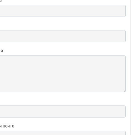
ий
я почта