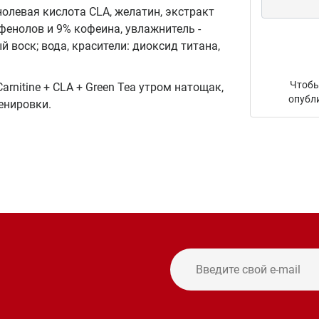
олевая кислота CLA, желатин, экстракт
ифенолов и 9% кофеина, увлажнитель -
ый воск; вода, красители: диоксид титана,
Чтобы
rnitine + CLA + Green Tea утром натощак,
опубл
енировки.
и