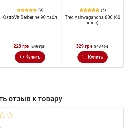
(9)
(5)
OstroVit Berberine 90 табл
Trec Ashwagandha 800 (60
капс)
223 грн
329 грн
248 грн
343 грн
Купить
Купить
ь отзыв к товару
а