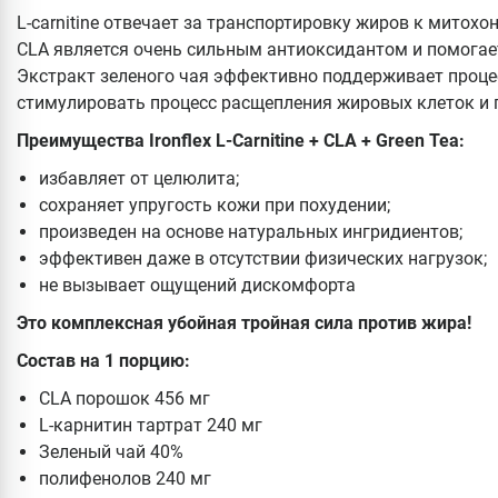
L-carnitine отвечает за транспортировку жиров к митохо
CLA является очень сильным антиоксидантом и помогае
Экстракт зеленого чая эффективно поддерживает проце
стимулировать процесс расщепления жировых клеток и 
Преимущества Ironflex L-Carnitine + CLA + Green Tea:
избавляет от целюлита;
сохраняет упругость кожи при похудении;
произведен на основе натуральных ингридиентов;
эффективен даже в отсутствии физических нагрузок;
не вызывает ощущений дискомфорта
Это комплексная убойная тройная сила против жира!
Состав на 1 порцию:
CLA порошок 456 мг
L-карнитин тартрат 240 мг
Зеленый чай 40%
полифенолов 240 мг