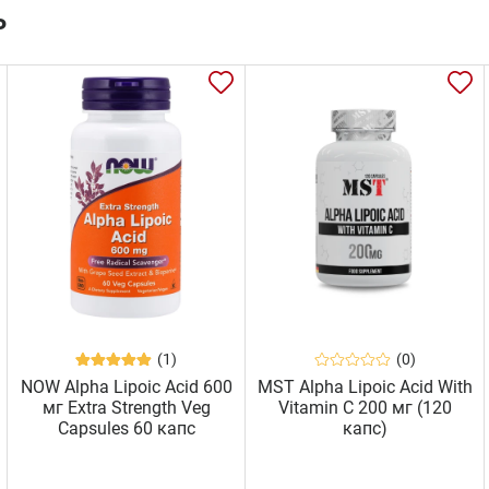
ь
(1)
(0)
NOW Alpha Lipoic Acid 600
MST Alpha Lipoic Acid With
мг Extra Strength Veg
Vitamin C 200 мг (120
Capsules 60 капс
капс)