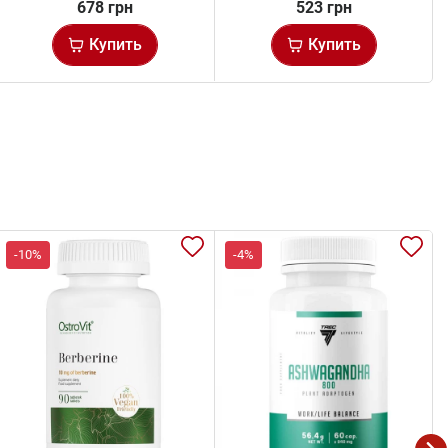
678 грн
523 грн
Купить
Купить
-10%
-4%