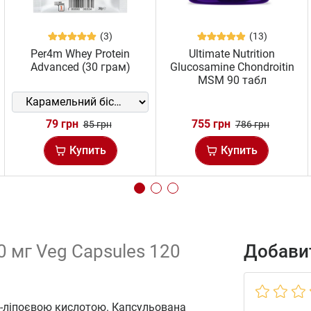
(3)
(13)
Per4m Whey Protein
Ultimate Nutrition
Advanced (30 грам)
Glucosamine Chondroitin
MSM 90 табл
79 грн
755 грн
85 грн
786 грн
Купить
Купить
0 мг Veg Capsules 120
Добавит
а-ліпоєвою кислотою. Капсульована