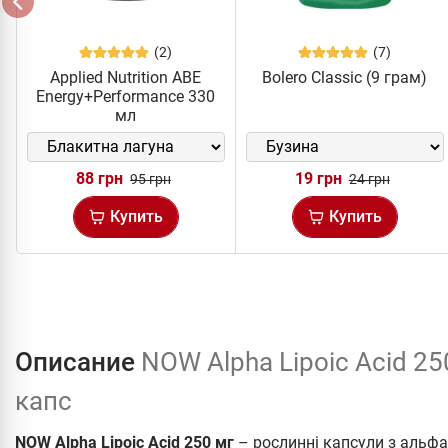
(2)
(7)
Applied Nutrition ABE
Bolero Classic (9 грам)
Energy+Performance 330
мл
88 грн
19 грн
95 грн
24 грн
Купить
Купить
Описание
NOW Alpha Lipoic Acid 25
капс
NOW Alpha Lipoic Acid 250 мг
– рослинні капсули з альф