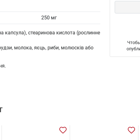
250 мг
а капсула), стеаринова кислота (рослинне
Чтобы
рудзи, молока, яєць, риби, молюсків або
опубл
ня.
т