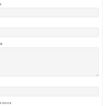
а
ий
я почта