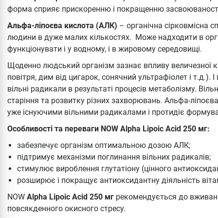
форма сприяє прискоренню і покращенню засвоюваності
Альфа-ліпоєва кислота (АЛК)
– органічна сірковмісна с
людини в дуже малих кількостях. Може надходити в орг
функціонувати і у водному, і в жировому середовищі.
Щоденно людський організм зазнає впливу величезної к
повітря, дим від цигарок, сонячний ультрафіолет і т.д.).
вільні радикали в результаті процесів метаболізму. Віл
старіння та розвитку різних захворювань. Альфа-ліпоєв
уже існуючими вільними радикалами і протидіє формув
Особливості та переваги NOW Alpha Lipoic Acid 250 мг:
забезпечує організм оптимальною дозою АЛК;
підтримує механізми поглинання вільних радикалів;
стимулює вироблення глутатіону (цінного антиоксидан
розширює і покращує антиоксидантну діяльність вітамі
NOW
Alpha Lipoic Acid 250 мг
рекомендується до вживання
повсякденного окисного стресу.