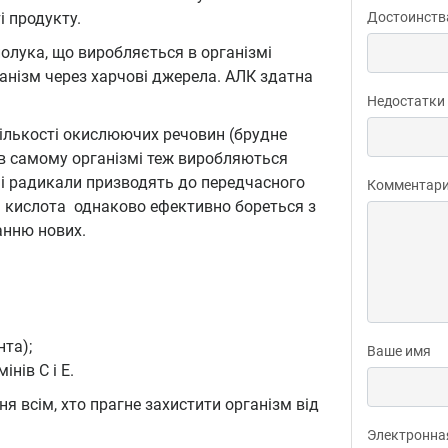
 продукту.
Достоинств
полука, що виробляється в організмі
анізм через харчові джерела. АЛК здатна
Недостатки
ількості окислюючих речовин (брудне
 І в самому організмі теж виробляються
ьні радикали призводять до передчасного
Комментар
а кислота однаково ефективно бореться з
анню нових.
та);
Ваше имя
нів C і E.
 всім, хто прагне захистити організм від
Электронна