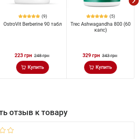
(9)
(5)
OstroVit Berberine 90 табл
Trec Ashwagandha 800 (60
капс)
223 грн
329 грн
248 грн
343 грн
Купить
Купить
ь отзыв к товару