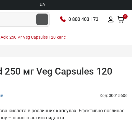
UA
0
0 800 403 173
 Acid 250 мг Veg Capsules 120 капс
d 250 мг Veg Capsules 120
ыв
Код:
00015606
оєва кислота в рослинних капсулах. Ефективно поглинає
іону – цінного антиоксиданта.