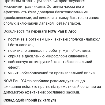
Протягом століть цей засіб використовувався
місцевими травниками. Останнім часом його
ефективність була доведена багаточисленними
дослідженнями, які виявили в ньому багато активних
сполук, включаючи лапахол і бета-лапахон.
Особливості та переваги
NOW Pau D`Arco:
постачає в організм цінні активні сполуки - лапахол
і бета-лапахон;
позитивно впливає на роботу імунної системи;
сприяє відновленню мікрофлори кишечника;
забезпечує антивірусний та антибактеріальний
ефект;
чинить обезболюючий та протизапальний вплив.
NOW Pau D`Arco особливо рекомендується до
вживання всім, хто прагне підтримати свій організм за
допомогою ефективних рослинних засобів.
Склад однієї порції (2 капсул)