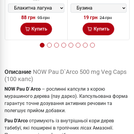
88 грн
19 грн
95 грн
24 грн
Купить
Купить
Описание
NOW Pau D`Arco 500 mg Veg Caps
(100 капc)
NOW Pau D`Arco
– рослинні капсули з корою
мурашиного дерева (пау дарко). Капсульована форма
гарантує точне дозування активних речовин та
полегшує прийом добавки.
Pau D'Arco
отримують із внутрішньої кори дерев
табебуї, які поширені в тропічних лісах Амазонії.