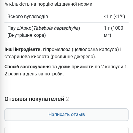
% кількість на порцію від денної норми
Всього вуглеводів
<1 г (<1%)
Пау д'Арко(
Tabebuia heptaphylla
)
1 г (1000
(Внутрішня кора)
мг)
Інші інгредієнти:
гіпромелоза (целюлозна капсула) і
стеаринова кислота (рослинне джерело).
Спосіб застосування та дози:
приймати по 2 капсули 1-
2 рази на день за потреби.
Отзывы покупателей
2
Написать отзыв