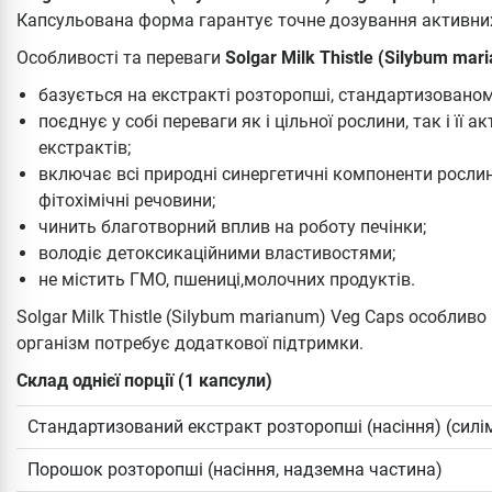
Капсульована форма гарантує точне дозування активних
Особливості та переваги
Solgar Milk Thistle (Silybum mar
базується на екстракті розторопші, стандартизованом
поєднує у собі переваги як і цільної рослини, так і її 
екстрактів;
включає всі природні синергетичні компоненти рослини
фітохімічні речовини;
чинить благотворний вплив на роботу печінки;
володіє детоксикаційними властивостями;
не містить ГМО, пшениці,молочних продуктів.
Solgar Milk Thistle (Silybum marianum) Veg Caps особли
організм потребує додаткової підтримки.
Склад однієї порції (1 капсули)
Стандартизований екстракт розторопші (насіння) (силім
Порошок розторопші (насіння, надземна частина)