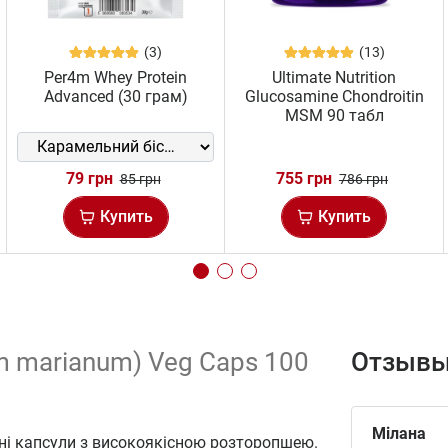
(3)
(13)
Per4m Whey Protein
Ultimate Nutrition
Advanced (30 грам)
Glucosamine Chondroitin
MSM 90 табл
79 грн
755 грн
85 грн
786 грн
Купить
Купить
bum marianum) Veg Caps 100
Отзывы
Мілана
ні капсули з високоякісною розторопшею.