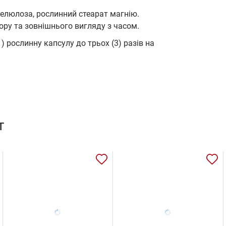
целюлоза, рослинний стеарат магнію.
ьору та зовнішнього вигляду з часом.
 рослинну капсулу до трьох (3) разів на
т