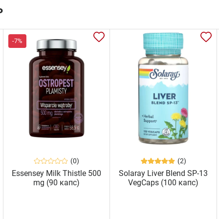
ь
-7%
(0)
(2)
Essensey Milk Thistle 500
Solaray Liver Blend SP-13
mg (90 капс)
VegCaps (100 капс)