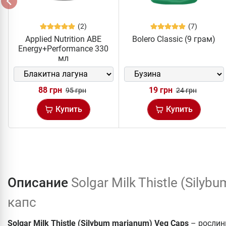
(2)
(7)
Applied Nutrition ABE
Bolero Classic (9 грам)
Energy+Performance 330
мл
88 грн
19 грн
95 грн
24 грн
Купить
Купить
Описание
Solgar Milk Thistle (Sily
капс
Solgar Milk Thistle (Silybum marianum) Veg Caps
– рослин