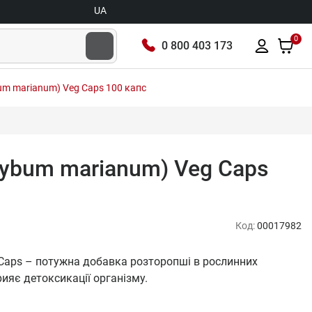
UA
0
0 800 403 173
lybum marianum) Veg Caps 100 капс
Silybum marianum) Veg Caps
Код:
00017982
eg Caps – потужна добавка розторопші в рослинних
рияє детоксикації організму.