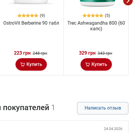
(9)
(5)
OstroVit Berberine 90 табл
Trec Ashwagandha 800 (60
капс)
223 грн
329 грн
248 грн
343 грн
Купить
Купить
 покупателей
1
Написать отзыв
24.04.2026