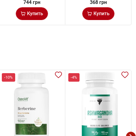
744 грн
368 грн
Купить
Купить
-10%
-4%