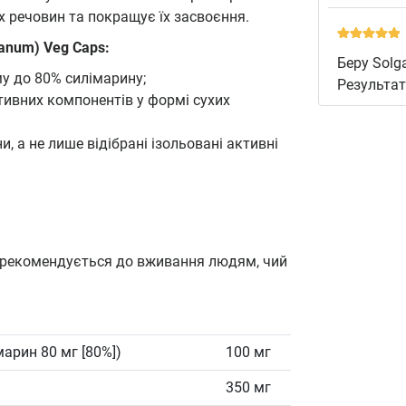
 речовин та покращує їх засвоєння.
ianum) Veg Caps:
Беру Solg
у до 80% силімарину;
Результат
активних компонентів у формі сухих
, а не лише відібрані ізольовані активні
во рекомендується до вживання людям, чий
арин 80 мг [80%])
100 мг
350 мг