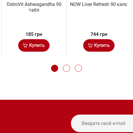
OstroVit Ashwagandha 90
NOW Liver Refresh 90 капс
табл
185 грн
744 грн
Купить
Купить
и