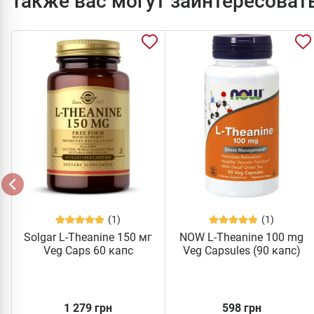
Также вас могут заинтересоват
(1)
(1)
Solgar L-Theanine 150 мг
NOW L-Theanine 100 mg
Veg Caps 60 капс
Veg Capsules (90 капс)
1 279 грн
598 грн