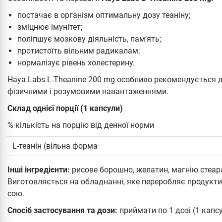
постачає в організм оптимальну дозу теаніну;
зміцнює імунітет;
поліпшує мозкову діяльність, пам’ять;
протистоїть вільним радикалам;
нормалізує рівень холестерину.
Haya Labs L-Theanine 200 mg особливо рекомендується
фізичними і розумовими навантаженнями.
Склад однієї порції (1 капсули)
% кількість на порцію від денної норми
L-теанін (вільна форма
Інші інгредієнти:
рисове борошно, желатин, магнію стеара
Виготовляється на обладнанні, яке переробляє продукти
сою.
Спосіб застосування та дози:
приймати по 1 дозі (1 капс