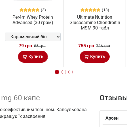
(3)
(13)
Per4m Whey Protein
Ultimate Nutrition
Advanced (30 грам)
Glucosamine Chondroitin
MSM 90 табл
79 грн
755 грн
85 грн
786 грн
Купить
Купить
0 mg 60 капс
Отзывы
сокоефективним теаніном. Капсульована
окращує їх засвоєння.
Арсен