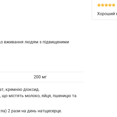
Хороший я
 до вживання людям з підвищеними
200 мг
т, кремнію діоксид.
, що містять молоко, яйця, пшеницю та
ула) 2 рази на день натщесерце.