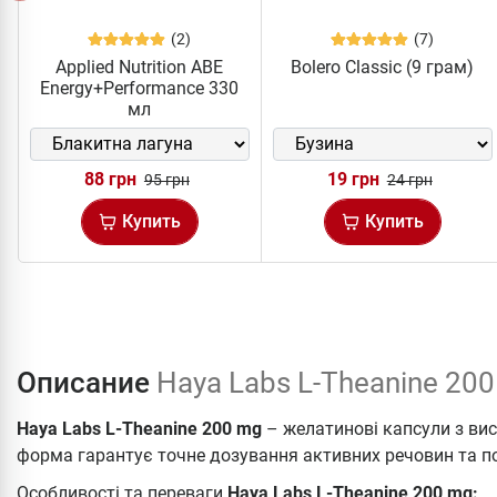
(2)
(7)
Applied Nutrition ABE
Bolero Classic (9 грам)
Energy+Performance 330
мл
88 грн
19 грн
95 грн
24 грн
Купить
Купить
Описание
Haya Labs L-Theanine 20
Haya Labs L-Theanine 200 mg
– желатинові капсули з ви
форма гарантує точне дозування активних речовин та п
Особливості та переваги
Haya Labs L-Theanine 200 mg: