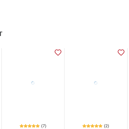
т
(7)
(2)