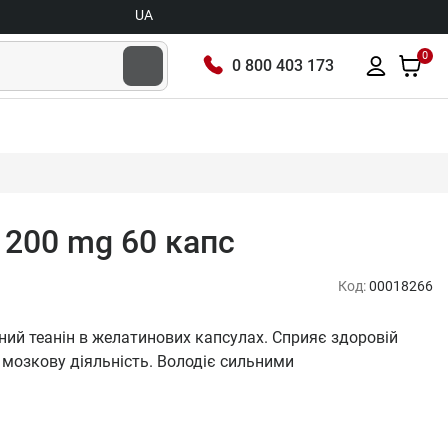
UA
0
0 800 403 173
 200 mg 60 капс
Код:
00018266
ний теанін в желатинових капсулах. Сприяє здоровій
і мозкову діяльність. Володіє сильними