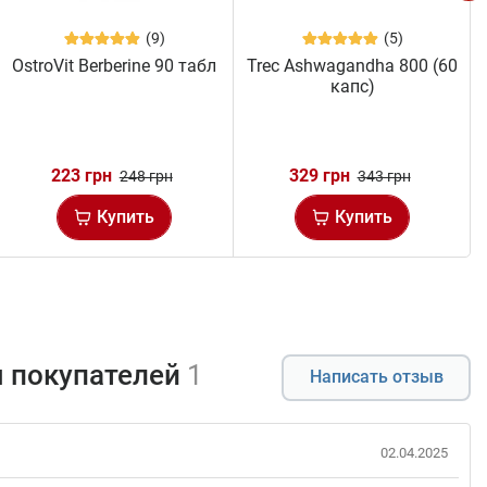
(9)
(5)
OstroVit Berberine 90 табл
Trec Ashwagandha 800 (60
капс)
223 грн
329 грн
248 грн
343 грн
Купить
Купить
 покупателей
1
Написать отзыв
02.04.2025