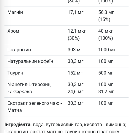
(30%)
(100%)
Магній
17,1 мг
56,3 мг
(15%)
Хром
12,1 мкг
40 мкг
(30%)
(100%)
L-карнітин
303 мг
1000 мг
Натуральний кофеїн
30,3 мг
100 мг
Таурин
152 мг
500 мг
N-ацетил-L-тирозин,
30,3 мг
100 мг
- L-тирозин
24,6 мг
81,2 мг
Екстракт зеленого чаю -
30,3 мг
100 мг
Матча
Інгредієнти:
вода, вуглекислий газ, кислота - лимонна;
L-карнітин, лактат магнію, таурин, концентрат соку