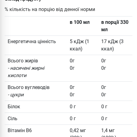
% кількість на порцію від денної норми
в 100 мл
в порції 330
мл
Енергетична цінність
5 кДж (1
17 кДж (3
ккал)
ккал)
Всього жирів
0г
0г
- насичені жирні
0г
0г
кислоти
Всього вуглеводів
0г
0г
- цукри
0г
0г
Білок
0 г
0 г
Сіль
0 г
0 г
Вітамін B6
0,42 мг
1,4 мг