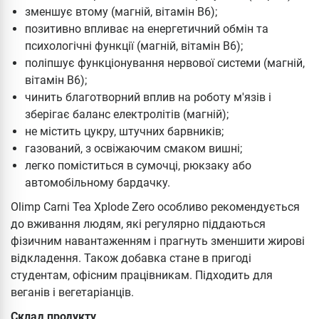
зменшує втому (магній, вітамін В6);
позитивно впливає на енергетичний обмін та
психологічні функції (магній, вітамін B6);
поліпшує функціонування нервової системи (магній,
вітамін B6);
чинить благотворний вплив на роботу м'язів і
зберігає баланс електролітів (магній);
не містить цукру, штучних барвників;
газований, з освіжаючим смаком вишні;
легко поміститься в сумочці, рюкзаку або
автомобільному бардачку.
Olimp Carni Tea Xplode Zero особливо рекомендується
до вживання людям, які регулярно піддаються
фізичним навантаженням і прагнуть зменшити жирові
відкладення. Також добавка стане в пригоді
студентам, офісним працівникам. Підходить для
веганів і вегетаріанців.
Склад продукту