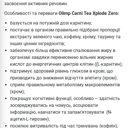
засвоєння активних речовин.
Особливості та переваги
Olimp Carni Tea Xplode Zero:
базується на потужній дозі карнітину;
постачає в організм правильно підібрані пропорції
екстракту зеленого чаю, кофеїну, хрому, таурину та
інших цінних інгредієнтів;
забезпечує більш ефективне спалювання жиру в
організмі завдяки перенесенню вільних жирних
кислот до енергетичних центрів клітин ((L-карнітин);
підтримує здоровий рівень глюкози в крові, що
призводить до зниження відчуття апетиту (хром);
сприяє правильному метаболізму макроелементів
(хром);
покращує когнітивні функції, особливо – здатність
зосереджуватись на чомусь, асоціювати
інформацію, навчатися та запам’ятовувати (N-
ацетил-L-тирозин);
посилює витривалість під час тренувань (кофеїн);