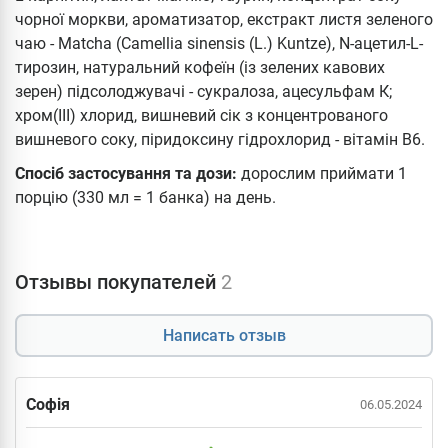
чорної моркви, ароматизатор, екстракт листя зеленого
чаю - Matcha (Camellia sinensis (L.) Kuntze), N-ацетил-L-
тирозин, натуральний кофеїн (із зелених кавових
зерен) підсолоджувачі - сукралоза, ацесульфам К;
хром(ІІІ) хлорид, вишневий сік з концентрованого
вишневого соку, піридоксину гідрохлорид - вітамін В6.
Спосіб застосування та дози:
дорослим приймати 1
порцію (330 мл = 1 банка) на день.
Отзывы покупателей
2
Написать отзыв
Софія
06.05.2024