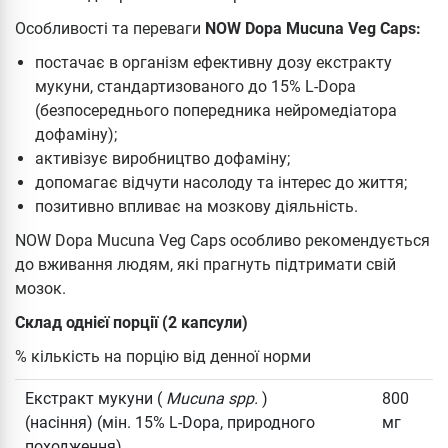
Особливості та переваги
NOW Dopa Mucuna Veg Caps:
постачає в організм ефективну дозу екстракту
мукуни, стандартизованого до 15% L-Dopa
(безпосереднього попередника нейромедіатора
дофаміну);
активізує виробництво дофаміну;
допомагає відчути насолоду та інтерес до життя;
позитивно впливає на мозкову діяльність.
NOW Dopa Mucuna Veg Caps особливо рекомендується
до вживання людям, які прагнуть підтримати свій
мозок.
Склад однієї порції (2 капсули)
% кількість на порцію від денної норми
Екстракт мукуни (
Mucuna spp.
)
800
(насіння) (мін. 15% L-Dopa, природного
мг
походження)