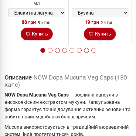
мл
88 грн
19 грн
95 грн
24 грн
Купить
Купить
Описание
NOW Dopa Mucuna Veg Caps (180
капс)
NOW Dopa Mucuna Veg Caps
– рослинні капсули з
високоякісним екстрактом мукуни. Капсульована
форма гарантує точне дозування активних речовин та
робить прийом добавки більш зручним.
Mucuna використовується в традиційній аюрведичній
системі Індії протягом тисяч років.