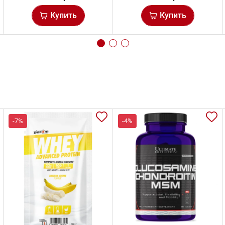
Купить
Купить
-7%
-4%