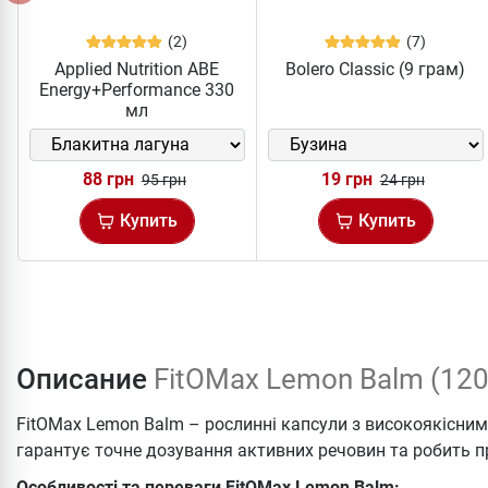
(2)
(7)
Applied Nutrition ABE
Bolero Classic (9 грам)
Energy+Performance 330
мл
88 грн
19 грн
95 грн
24 грн
Купить
Купить
Описание
FitOMax Lemon Balm (120
FitOMax Lemon Balm – рослинні капсули з високоякісни
гарантує точне дозування активних речовин та робить 
Особливості та переваги FitOMax Lemon Balm: