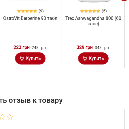
(9)
(5)
OstroVit Berberine 90 табл
Trec Ashwagandha 800 (60
капс)
223 грн
329 грн
248 грн
343 грн
Купить
Купить
ь отзыв к товару