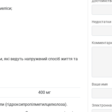
Достоинств
меліси;
Недостатки
Комментар
 які ведуть напружений спосіб життя та
Ваше имя
400 мг
ли (гідроксипропілметилцелюлоза).
Электронна