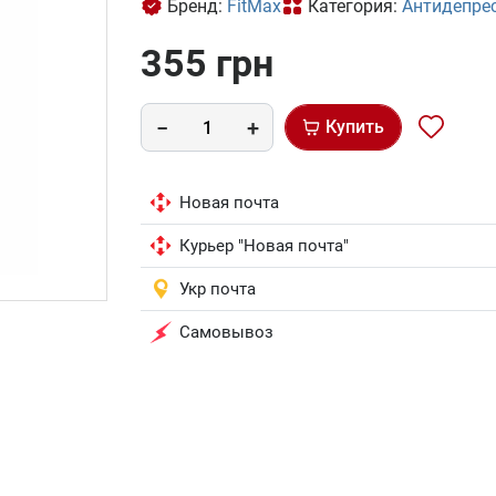
Бренд:
FitMax
Категория:
Антидепре
355 грн
Купить
Новая почта
Курьер "Новая почта"
Укр почта
Самовывоз