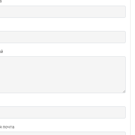
а
ий
я почта