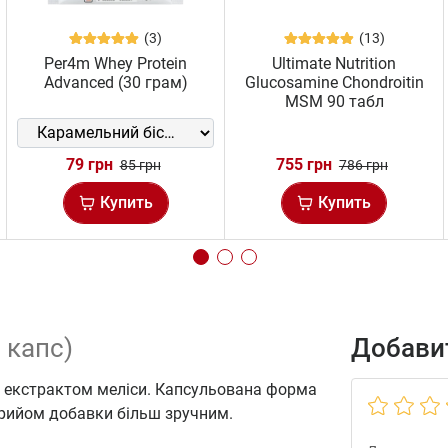
(3)
(13)
Per4m Whey Protein
Ultimate Nutrition
Advanced (30 грам)
Glucosamine Chondroitin
MSM 90 табл
79 грн
755 грн
85 грн
786 грн
Купить
Купить
 капс)
Добавит
м екстрактом меліси. Капсульована форма
прийом добавки більш зручним.