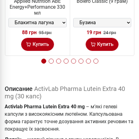
Applied Nutrition ABE
Bolero Classic (9 грам)
Energy+Performance 330
мл
88 грн
19 грн
95 грн
24 грн
Купить
Купить
Описание
ActivLab Pharma Lutein Extra 40
mg (30 капс)
Activlab Pharma Lutein Extra 40 mg
– м’які гелеві
капсули з високоякісним лютеїном. Капсульована
форма гарантує точне дозування активних речовин та
покращує їх засвоєння.