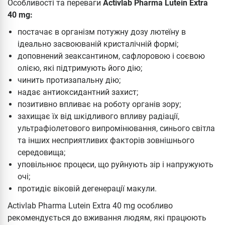
Особливості та переваги
Activlab Pharma Lutein Extra
40 mg:
постачає в організм потужну дозу лютеїну в
ідеально засвоюваній кристалічній формі;
доповнений зеаксантином, сафлоровою і соєвою
олією, які підтримують його дію;
чинить протизапальну дію;
надає антиоксидантний захист;
позитивно впливає на роботу органів зору;
захищає їх від шкідливого впливу радіації,
ультрафіолетового випромінювання, синього світла
та інших несприятливих факторів зовнішнього
середовища;
уповільнює процеси, що руйнують зір і напружують
очі;
протидіє віковій дегенерації макули.
Activlab Pharma Lutein Extra 40 mg особливо
рекомендується до вживання людям, які працюють