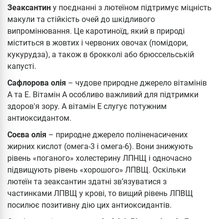
Зеаксантин
у поєднанні з лютеїном підтримує міцність
макули та стійкість очей до шкідливого
випромінювання. Це каротиноїд, який в природі
міститься в жовтих і червоних овочах (помідори,
кукурудза), а також в брокколі або брюссельській
капусті.
Сафлорова олія
– чудове природне джерело вітамінів
А та Е. Вітамін А особливо важливий для підтримки
здоров'я зору. А вітамін Е слугує потужним
антиоксидантом.
Соєва олія
– ​​природне джерело поліненасичених
жирних кислот (омега-3 і омега-6). Вони знижують
рівень «поганого» холестерину ЛПНЩ і одночасно
підвищують рівень «хорошого» ЛПВЩ. Оскільки
лютеїн та зеаксантин здатні зв’язуватися з
частинками ЛПВЩ у крові, то вищий рівень ЛПВЩ
посилює позитивну дію цих антиоксидантів.