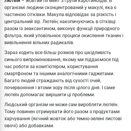
Лютеїн
– жовтий пігмент з групи каротиноїдів. В
організмі людини сконцентрований у макулі, яка є
частиною сітківки. Макула відповідає за різкість і
центральний зір. Лютеїн, накопичуючись в сітківці
разом із зеаксантином, виконує функції природного
фільтра, який уповільнює процеси окислення тканин і
вивільнення вільних радикалів.
Зараз ходить все більш розмов про шкідливість
синього випромінювання, якому ми піддаємося під
час роботи за комп’ютером, користування
смартфоном та іншими аналогічними гаджетами.
Багато людей страждають від сухості очей,
почервоніння і втоми зору після цілого дня. І саме
лютеїн допомагає вирішити ці проблеми.
Людський організм не може сам виробляти лютеїн.
Тому повинен отримувати його разом з продуктами
харчування (яєчний жовток або темно-зелені листові
овочі) або добавками.