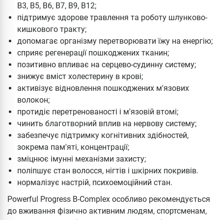
B3, B5, B6, B7, B9, B12;
підтримує здорове травлення та роботу шлунково-
кишкового тракту;
допомагає організму перетворювати їжу на енергію;
сприяє регенерації пошкоджених тканин;
позитивно впливає на серцево-судинну систему;
знижує вміст холестерину в крові;
активізує відновлення пошкоджених м'язових
волокон;
протидіє перетренованості і м'язовій втомі;
чинить благотворний вплив на нервову систему;
забезпечує підтримку когнітивних здібностей,
зокрема пам'яті, концентрації;
зміцнює імунні механізми захисту;
поліпшує стан волосся, нігтів і шкірних покривів.
нормалізує настрій, психоемоційний стан.
Powerful Progress B-Complex особливо рекомендується
до вживання фізично активним людям, спортсменам,