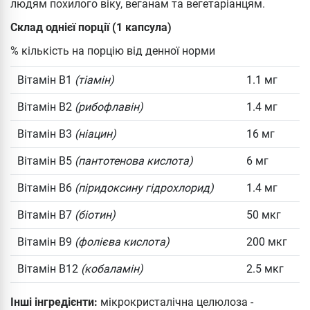
людям похилого віку, веганам та вегетаріанцям.
Склад однієї порції (1 капсула)
% кількість на порцію від денної норми
Вітамін B1
(тіамін)
1.1 мг
Вітамін B2
(рибофлавін)
1.4 мг
Вітамін B3
(ніацин)
16 мг
Вітамін B5
(пантотенова кислота)
6 мг
Вітамін B6
(піридоксину гідрохлорид)
1.4 мг
Вітамін B7
(біотин)
50 мкг
Вітамін B9
(фолієва кислота)
200 мкг
Вітамін B12
(кобаламін)
2.5 мкг
Інші інгредієнти:
мікрокристалічна целюлоза -