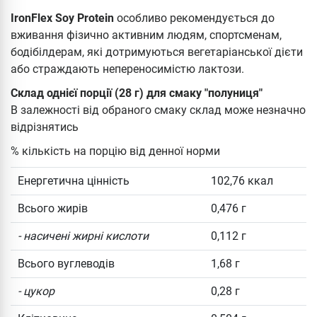
IronFlex Soy Protein
особливо
рекомендується до
вживання фізично активним людям, спортсменам,
бодібілдерам, які дотримуються вегетаріанської дієти
або страждають непереносимістю лактози.
Склад однієї порції (28 г) для смаку "полуниця"
В залежності від обраного смаку склад може незначно
відрізнятись
% кількість на порцію від денної норми
Енергетична цінність
102,76 ккал
Всього жирів
0,476 г
- насичені жирні кислоти
0,112 г
Всього вуглеводів
1,68 г
- цукор
0,28 г