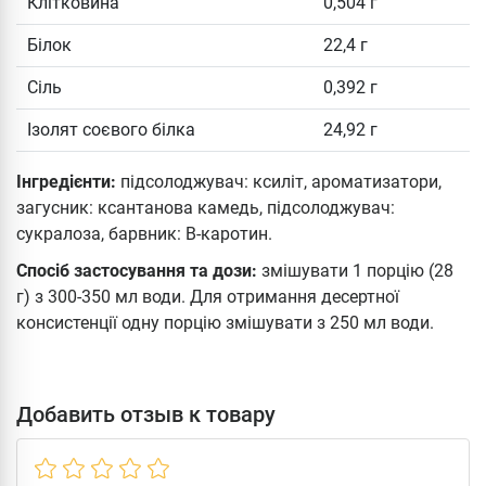
Клітковина
0,504 г
Білок
22,4 г
Сіль
0,392 г
Ізолят соєвого білка
24,92 г
Інгредієнти:
підсолоджувач: ксиліт, ароматизатори,
загусник: ксантанова камедь, підсолоджувач:
сукралоза, барвник: B-каротин.
Спосіб застосування та дози:
змішувати 1 порцію (28
г) з 300-350 мл води. Для отримання десертної
консистенції одну порцію змішувати з 250 мл води.
Добавить отзыв к товару