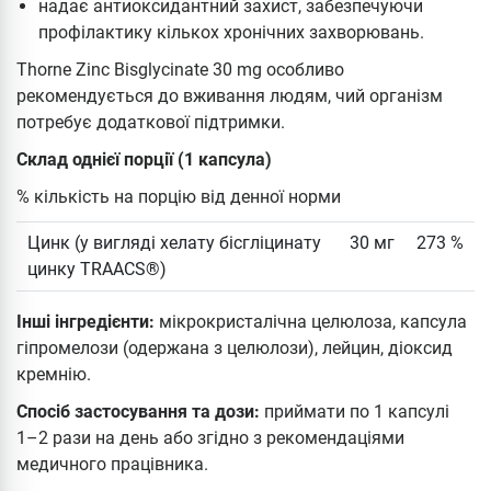
надає антиоксидантний захист, забезпечуючи
профілактику кількох хронічних захворювань.
Thorne Zinc Bisglycinate 30 mg особливо
рекомендується до вживання людям, чий організм
потребує додаткової підтримки.
Склад однієї порції (1 капсула)
% кількість на порцію від денної норми
Цинк (у вигляді хелату бісгліцинату
30 мг
273 %
цинку TRAACS®)
Інші інгредієнти:
мікрокристалічна целюлоза, капсула
гіпромелози (одержана з целюлози), лейцин, діоксид
кремнію.
Спосіб застосування та дози:
приймати по 1 капсулі
1–2 рази на день або згідно з рекомендаціями
медичного працівника.