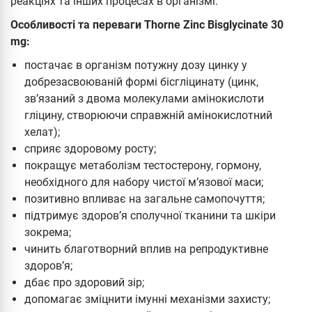
реакціях та інших процесах в організмі.
Особливості та переваги Thorne Zinc Bisglycinate 30
mg:
постачає в організм потужну дозу цинку у
добрезасвоюваній формі бісгліцинату (цинк,
зв’язаний з двома молекулами амінокислоти
гліцину, створюючи справжній амінокислотний
хелат);
сприяє здоровому росту;
покращує метаболізм тестостерону, гормону,
необхідного для набору чистої м’язової маси;
позитивно впливає на загальне самопочуття;
підтримує здоров’я сполучної тканини та шкіри
зокрема;
чинить благотворний вплив на репродуктивне
здоров’я;
дбає про здоровий зір;
допомагає зміцнити імунні механізми захисту;