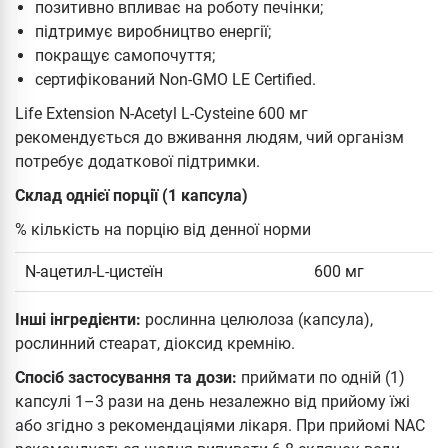
позитивно впливає на роботу печінки;
підтримує виробництво енергії;
покращує самопочуття;
сертифікований Non-GMO LE Certified.
Life Extension N-Acetyl L-Cysteine 600 мг
рекомендується до вживання людям, чий організм
потребує додаткової підтримки.
Склад однієї порції (1 капсула)
% кількість на порцію від денної норми
N-ацетил-L-цистеїн
600 мг
Інші інгредієнти:
рослинна целюлоза (капсула),
рослинний стеарат, діоксид кремнію.
Спосіб застосування та дози:
приймати по одній (1)
капсулі 1–3 рази на день незалежно від прийому їжі
або згідно з рекомендаціями лікаря. При прийомі NAC