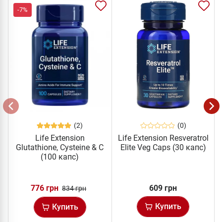
-7%
(2)
(0)
Life Extension
Life Extension Resveratrol
Glutathione, Cysteine & C
Elite Veg Caps (30 капс)
(100 капс)
776 грн
609 грн
834 грн
Купить
Купить