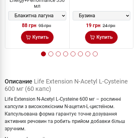
Energy+Performance 330
мл
88 грн
19 грн
95 грн
24 грн
Купить
Купить
Описание
Life Extension N-Acetyl L-Cysteine
600 мг (60 капс)
Life Extension N-Acetyl L-Cysteine 600 мг – рослинні
капсули з високоякісним N-ацетил-L-цистеїном.
Капсульована форма гарантує точне дозування
активних речовин та робить прийом добавки більш
зручним.