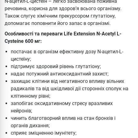
N-ацетил-L-цистеїн – легко засвоювана поживна
речовина, корисна для здоров’я всього організму.
Також слугує хімічним прекурсором глутатіону,
допомагає поповнити його запас в організмі.
Особливості та переваги Life Extension N-Acetyl L-
Cysteine 600 мг:
постачає в організм ефективну дозу N-ацетил-L-
цистеїну;
підтримує здоровий рівень глутатіону;
надає потужний антиоксидантний захист;
захищає клітини від негативного впливу вільних
радикалів та від шкідливої дії сторонніх сполук на
клітинному рівні;
запобігає оксидативному стресу вразливих
нейронів;
чинить благотворний вплив на стан бронхів і
органів дихання;
сприяє зміцненню імунітету;