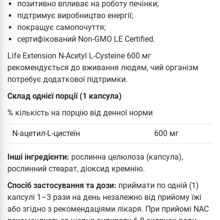
позитивно впливає на роботу печінки;
підтримує виробництво енергії;
покращує самопочуття;
сертифікований Non-GMO LE Certified.
Life Extension N-Acetyl L-Cysteine 600 мг
рекомендується до вживання людям, чий організм
потребує додаткової підтримки.
Склад однієї порції (1 капсула)
% кількість на порцію від денної норми
N-ацетил-L-цистеїн
600 мг
Інші інгредієнти:
рослинна целюлоза (капсула),
рослинний стеарат, діоксид кремнію.
Спосіб застосування та дози:
приймати по одній (1)
капсулі 1–3 рази на день незалежно від прийому їжі
або згідно з рекомендаціями лікаря. При прийомі NAC