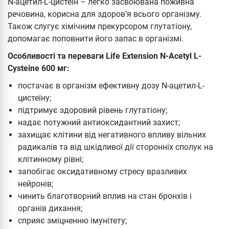
N-ацетил-L-цистеїн – легко засвоювана поживна
речовина, корисна для здоров’я всього організму.
Також слугує хімічним прекурсором глутатіону,
допомагає поповнити його запас в організмі.
Особливості та переваги Life Extension N-Acetyl L-
Cysteine 600 мг:
постачає в організм ефективну дозу N-ацетил-L-
цистеїну;
підтримує здоровий рівень глутатіону;
надає потужний антиоксидантний захист;
захищає клітини від негативного впливу вільних
радикалів та від шкідливої дії сторонніх сполук на
клітинному рівні;
запобігає оксидативному стресу вразливих
нейронів;
чинить благотворний вплив на стан бронхів і
органів дихання;
сприяє зміцненню імунітету;