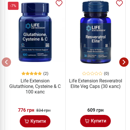
-7%
(2)
(0)
Life Extension
Life Extension Resveratrol
Glutathione, Cysteine & C
Elite Veg Caps (30 капс)
100 капс
776 грн
609 грн
834 грн
Купити
Купити