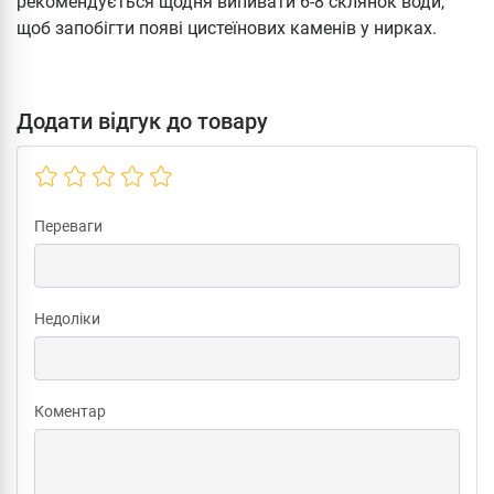
рекомендується щодня випивати 6-8 склянок води,
щоб запобігти появі цистеїнових каменів у нирках.
Додати відгук до товару
Переваги
Недоліки
Коментар