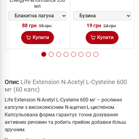
Energy+Performance 330
мл
88 грн
19 грн
95 грн
24 грн
Купити
Купити
Опис
Life Extension N-Acetyl L-Cysteine 600
мг (60 капс)
Life Extension N-Acetyl L-Cysteine 600 мг – рослинні
капсули з високоякісним N-ацетил-L-цистеїном.
Капсульована форма гарантує точне дозування
активних речовин та робить прийом добавки більш
зручним.