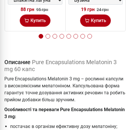
88 грн
19 грн
95 грн
24 грн
Купить
Купить
Описание
Pure Encapsulations Melatonin 3
mg 60 капс
Pure Encapsulations Melatonin 3 mg – рослинні капсули
з високоякісним мелатоніном. Капсульована форма
гарантує точне дозування активних речовин та робить
прийом добавки більш зручним.
Особливості та переваги Pure Encapsulations Melatonin
3 mg:
постачає в організм ефективну дозу мелатоніну;