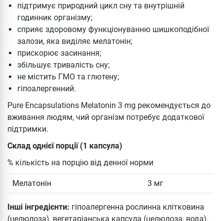
підтримує природний цикл сну та внутрішній
годинник організму;
сприяє здоровому функціонуванню шишкоподібної
залози, яка виділяє мелатонін;
прискорює засинання;
збільшує тривалість сну;
не містить ГМО та глютену;
гіпоалергенний.
Pure Encapsulations Melatonin 3 mg рекомендується до
вживання людям, чий організм потребує додаткової
підтримки.
Склад однієї порції (1 капсула)
% кількість на порцію від денної норми
Мелатонін
3 мг
Інші інгредієнти:
гіпоалергенна рослинна клітковина
(целюлоза), вегетаріанська капсула (целюлоза, вода).