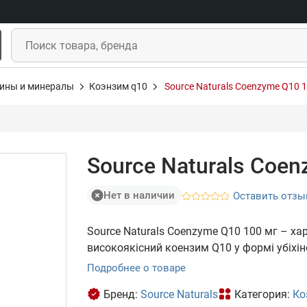
ины и минералы
Коэнзим q10
Source Naturals Coenzyme Q10 1
Source Naturals Coen
Нет в наличии
Оставить отзы
Source Naturals Coenzyme Q10 100 мг – х
високоякісний коензим Q10 у формі убіхін
Подробнее о товаре
Бренд:
Source Naturals
Категория:
Ко