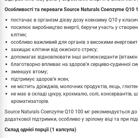
Особливості та переваги Source Naturals Coenzyme Q10 1
постачає в організм дієву дозу коензиму Q10 у класич
посилює виробництво енергії, беручи участь у створен
клітин;
особливо важливий для органів з високими енерговитра
захищає клітини від окисного стресу;
допомагає відновлювати інші антиоксиданти (вітамін 
благотворно впливає на здоров’я серцево-судинної си
зменшує втому;
підтримує здоров’я ясен;
не містить дріжджів, молочних продуктів, яєць, глютену
не має в складі цукру, крохмалю, солі, консервантів, 
ароматизаторів.
Source Naturals Coenzyme Q10 100 мг рекомендується д
додаткової підтримки, особливо у зрілому віці та при під
Склад однієї порції (1 капсула)