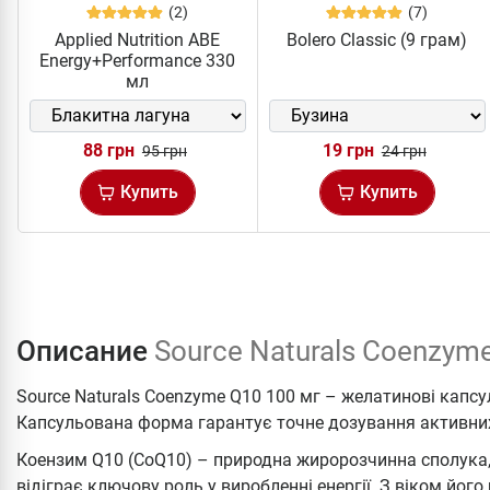
(2)
(7)
Applied Nutrition ABE
Bolero Classic (9 грам)
Energy+Performance 330
мл
88 грн
19 грн
95 грн
24 грн
Купить
Купить
Описание
Source Naturals Coenzyme
Source Naturals Coenzyme Q10 100 мг – желатинові капс
Капсульована форма гарантує точне дозування активних
Коензим Q10 (CoQ10) – природна жиророзчинна сполука, я
відіграє ключову роль у виробленні енергії. З віком його