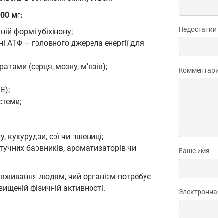
00 мг:
Недостатки
ній формі убіхінону;
ні АТФ – головного джерела енергії для
тами (серця, мозку, м’язів);
Комментар
E);
стеми;
, кукурудзи, сої чи пшениці;
штучних барвників, ароматизаторів чи
Ваше имя
о вживання людям, чий організм потребує
вищеній фізичній активності.
Электронна