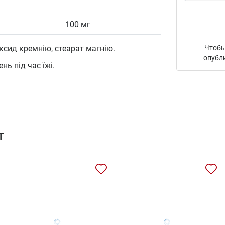
100 мг
ксид кремнію, стеарат магнію.
Чтобы
опубл
нь під час їжі.
т