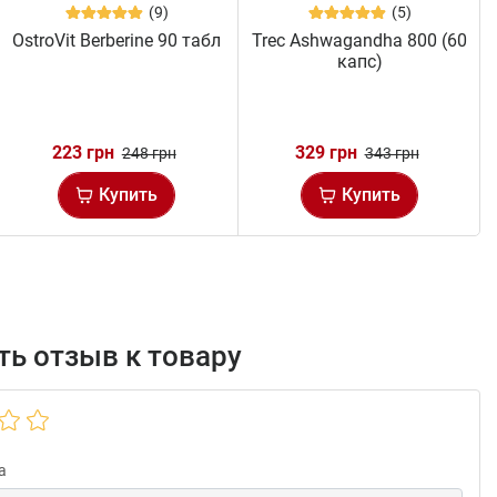
(9)
(5)
OstroVit Berberine 90 табл
Trec Ashwagandha 800 (60
капс)
223 грн
329 грн
248 грн
343 грн
Купить
Купить
ь отзыв к товару
а