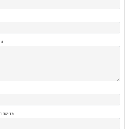
ий
я почта