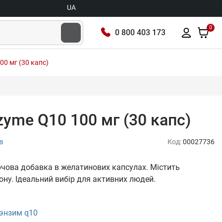
UA
0
0 800 403 173
00 мг (30 капс)
zyme Q10 100 мг (30 капс)
в
Код:
00027736
арчова добавка в желатинових капсулах. Містить
ону. Ідеальний вибір для активних людей.
энзим q10