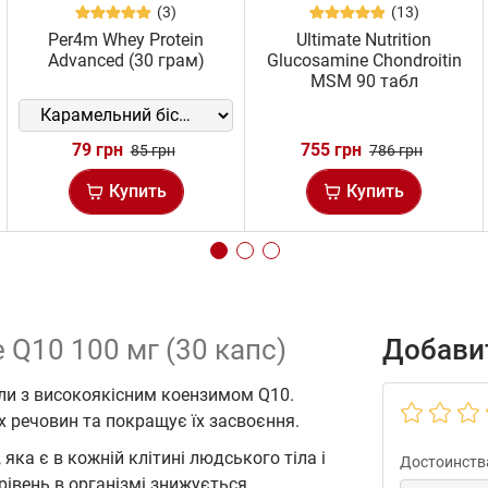
(3)
(13)
Per4m Whey Protein
Ultimate Nutrition
Advanced (30 грам)
Glucosamine Chondroitin
MSM 90 табл
79 грн
755 грн
85 грн
786 грн
Купить
Купить
 Q10 100 мг (30 капс)
Добавит
ули з високоякісним коензимом Q10.
 речовин та покращує їх засвоєння.
ка є в кожній клітині людського тіла і
Достоинств
 рівень в організмі знижується.