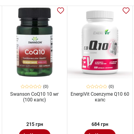
(0)
(0)
Swanson CoQ10 10 мг
EnergiVit Coenzyme Q10 60
(100 капс)
капс
215 грн
684 грн