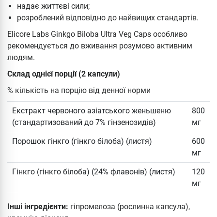
надає життєві сили;
розроблений відповідно до найвищих стандартів.
Elicore Labs Ginkgo Biloba Ultra Veg Caps особливо
рекомендується до вживання розумово активним
людям.
Склад однієї порції (2 капсули)
% кількість на порцію від денної норми
Екстракт червоного азіатського женьшеню
800
(стандартизований до 7% гінзенозидів)
мг
Порошок гінкго (гінкго білоба) (листя)
600
мг
Гінкго (гінкго білоба) (24% флавонів) (листя)
120
мг
Інші інгредієнти:
гіпромелоза (рослинна капсула),