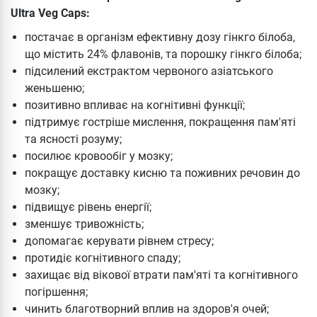
Ultra Veg Caps:
постачає в організм ефективну дозу гінкго білоба,
що містить 24% флавонів, та порошку гінкго білоба;
підсилений екстрактом червоного азіатського
женьшеню;
позитивно впливає на когнітивні функції;
підтримує гостріше мислення, покращення пам'яті
та ясності розуму;
посилює кровообіг у мозку;
покращує доставку кисню та поживних речовин до
мозку;
підвищує рівень енергії;
зменшує тривожність;
допомагає керувати рівнем стресу;
протидіє когнітивного спаду;
захищає від вікової втрати пам'яті та когнітивного
погіршення;
чинить благотворний вплив на здоров'я очей;