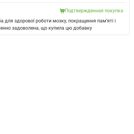
Подтвержденная покупка
ба для здорової роботи мозку, покращення пам’яті і
шенно задоволена, що купила цю добавку