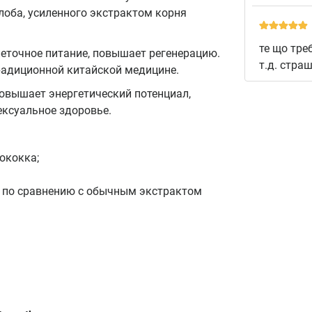
оба, усиленного экстрактом корня
те що тре
еточное питание, повышает регенерацию.
т.д. стра
традиционной китайской медицине.
 повышает энергетический потенциал,
ексуальное здоровье.
ококка;
в по сравнению с обычным экстрактом