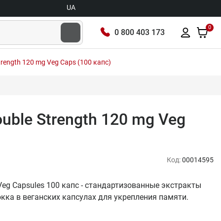
UA
0
0 800 403 173
trength 120 mg Veg Caps (100 капс)
uble Strength 120 mg Veg
Код:
00014595
 Veg Capsules 100 капс - стандартизованные экстракты
окка в веганских капсулах для укрепления памяти.