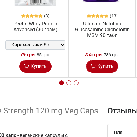
(3)
(13)
Per4m Whey Protein
Ultimate Nutrition
Advanced (30 грам)
Glucosamine Chondroitin
MSM 90 табл
79 грн
755 грн
85 грн
786 грн
Купить
Купить
e Strength 120 mg Veg Caps
Отзывы
Оля
100 капс
- веганские капсулы с