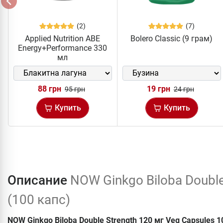
(2)
(7)
Applied Nutrition ABE
Bolero Classic (9 грам)
Energy+Performance 330
мл
88 грн
19 грн
95 грн
24 грн
Купить
Купить
Описание
NOW Ginkgo Biloba Doubl
(100 капс)
NOW Ginkgo Biloba Double Strength 120 мг Veg Capsules 