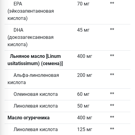
EPA
70 мг
**
(эйкозапентаеновая
кислота)
DHA
45 мг
**
(докозагексаеновая
кислота)
Льняное масло [Linum
400 мг
**
usitatissimum) (семена)]
Альфа-линоленовая
200 мг
**
кислота
Олеиновая кислота
60 мг
**
Линолевая кислота
50 мг
**
Масло огуречника
400 мг
**
Линолевая кислота
125 мг
**