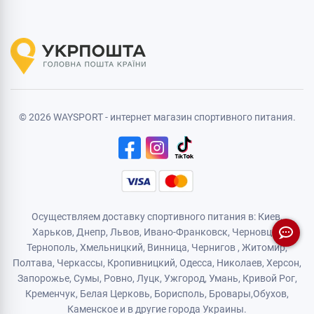
© 2026 WAYSPORT - интернет магазин спортивного питания.
Осуществляем доставку спортивного питания в: Киев,
Харьков,
Днепр
, Львов, Ивано-Франковск,
Черновцы
,
Тернополь
,
Хмельницкий
, Винница,
Чернигов
,
Житомир
,
Полтава, Черкассы, Кропивницкий,
Одесса
, Николаев, Херсон,
Запорожье,
Сумы
,
Ровно
,
Луцк
,
Ужгород
,
Умань
,
Кривой Рог
,
Кременчук
,
Белая Церковь
,
Борисполь
,
Бровары
,
Обухов
,
Каменское
и в другие города Украины.