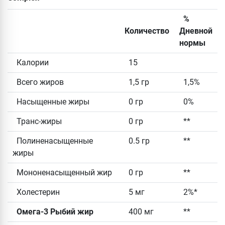
%
Количество
Дневной
нормы
Калории
15
Всего жиров
1,5 гр
1,5%
Насыщенные жиры
0 гр
0%
Транс-жиры
0 гр
**
Полиненасыщенные
0.5 гр
**
жиры
Мононенасыщенный жир
0 гр
**
Холестерин
5 мг
2%*
Омега-3 Рыбий жир
400 мг
**