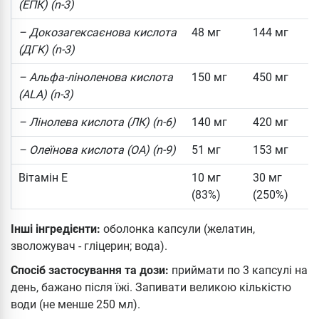
(ЕПК) (n-3)
– Докозагексаєнова кислота
48 мг
144 мг
(ДГК) (n-3)
– Альфа-ліноленова кислота
150 мг
450 мг
(ALA) (n-3)
– Лінолева кислота (ЛК) (n-6)
140 мг
420 мг
– Олеїнова кислота (ОА) (n-9)
51 мг
153 мг
Вітамін Е
10 мг
30 мг
(83%)
(250%)
Інші інгредієнти:
оболонка капсули (желатин,
зволожувач - гліцерин; вода).
Спосіб застосування та дози:
приймати по 3 капсулі на
день, бажано після їжі. Запивати великою кількістю
води (не менше 250 мл).