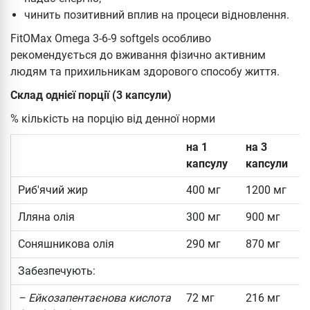
чинить позитивний вплив на процеси відновлення.
FitOMax Omega 3-6-9 softgels особливо
рекомендується до вживання фізично активним
людям та прихильникам здорового способу життя.
Склад однієї порції (3 капсули)
% кількість на порцію від денної норми
на 1
на 3
капсулу
капсули
Риб'ячий жир
400 мг
1200 мг
Лляна олія
300 мг
900 мг
Соняшникова олія
290 мг
870 мг
Забезпечують:
– Ейкозапентаєнова кислота
72 мг
216 мг