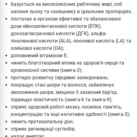
базується на високоякісних риб'ячому жирі, олії
насіння льону та соняшнику в ідеальних пропорціях;
постачає в організм ефективні та збалансовані
дози ейкозапентаєнової кислоти (ЕПК),
докозагексаєнової кислоти (ДГК), альфа-
ліноленової кислоти (ALA), лінолевої кислота (LA) та
олеїнової кислоти (ОА);
доповнений вітаміном Е;
чинить благотворний вплив на здоров’я серця та
кровоносної системи (омега-3);
протидіє розвитку серцевих захворювань;
покращує стан шкіри та волосся, забезпечує
зволоження шкіри, зміцнює її захисний бар’єр,
підвищує еластичність (омега-6 та омега-9);
сприяє здоровій роботі мозку, посилює пам'ять,
концентрацію та інші когнітивні здібності (омега-3);
чинить протизапальну дію;
сприяє регенерації суглобів;
надає енергію;