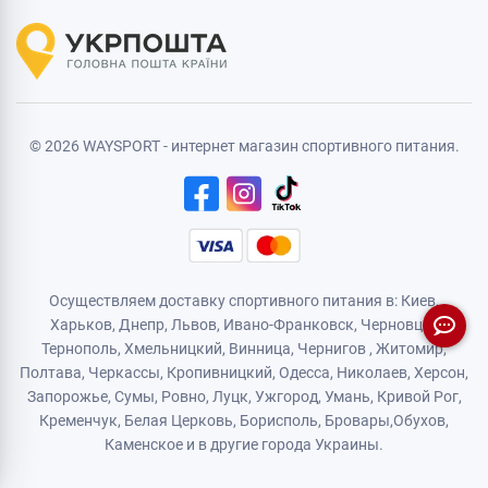
© 2026 WAYSPORT - интернет магазин спортивного питания.
Осуществляем доставку спортивного питания в: Киев,
Харьков,
Днепр
, Львов, Ивано-Франковск,
Черновцы
,
Тернополь
,
Хмельницкий
, Винница,
Чернигов
,
Житомир
,
Полтава, Черкассы, Кропивницкий,
Одесса
, Николаев, Херсон,
Запорожье,
Сумы
,
Ровно
,
Луцк
,
Ужгород
,
Умань
,
Кривой Рог
,
Кременчук
,
Белая Церковь
,
Борисполь
,
Бровары
,
Обухов
,
Каменское
и в другие города Украины.