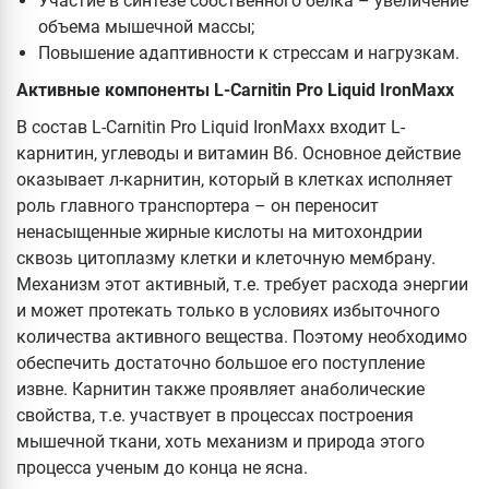
Участие в синтезе собственного белка – увеличение
объема мышечной массы;
Повышение адаптивности к стрессам и нагрузкам.
Активные компоненты L-Carnitin Pro Liquid IronMaxx
В состав L-Carnitin Pro Liquid IronMaxx входит L-
карнитин, углеводы и витамин В6. Основное действие
оказывает л-карнитин, который в клетках исполняет
роль главного транспортера – он переносит
ненасыщенные жирные кислоты на митохондрии
сквозь цитоплазму клетки и клеточную мембрану.
Механизм этот активный, т.е. требует расхода энергии
и может протекать только в условиях избыточного
количества активного вещества. Поэтому необходимо
обеспечить достаточно большое его поступление
извне. Карнитин также проявляет анаболические
свойства, т.е. участвует в процессах построения
мышечной ткани, хоть механизм и природа этого
процесса ученым до конца не ясна.