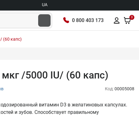
UA
0
0 800 403 173
/ (60 капс)
 мкг /5000 IU/ (60 капс)
ыв
Код:
00005008
сокодозированный витамин D3 в желатиновых капсулах.
стей и зубов. Способствует правильному