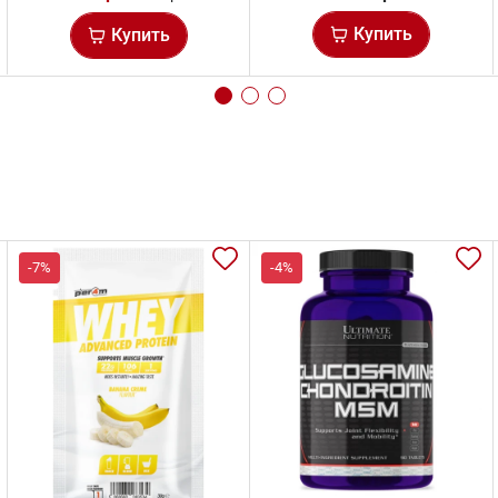
Купить
Купить
-7%
-4%