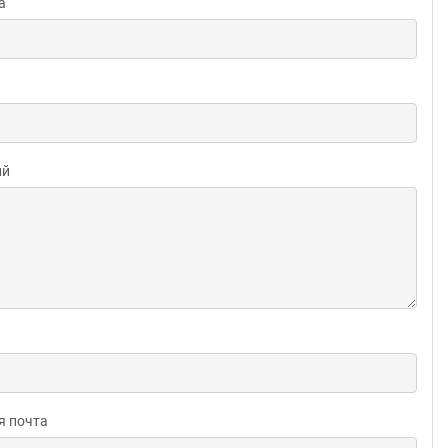
а
ий
я почта