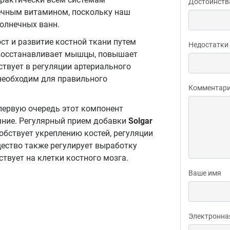
Достоинств
ечным витамином, поскольку наш
солнечных ванн.
ст и развитие костной ткани путем
Недостатки
н восстанавливает мышцы, повышает
ствует в регуляции артериального
еобходим для правильного
Комментар
 первую очередь этот компонент
ияние. Регулярный прием добавки
Solgar
обствует укреплению костей, регуляции
щество также регулирует выработку
йствует на клетки костного мозга.
Ваше имя
Электронна