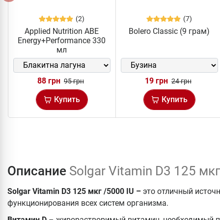
(2)
(7)
Applied Nutrition ABE
Bolero Classic (9 грам)
Energy+Performance 330
мл
88 грн
19 грн
95 грн
24 грн
Купить
Купить
Описание
Solgar Vitamin D3 125 мкг
Solgar Vitamin D3 125 мкг /5000 IU –
это отличный источ
функционирования всех систем организма.
Витамин D
– жирорастворимый витамин, необходимый п