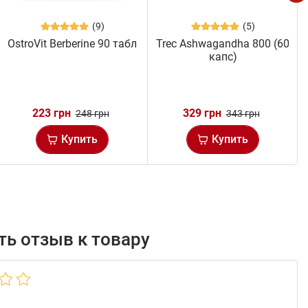
(9)
(5)
OstroVit Berberine 90 табл
Trec Ashwagandha 800 (60
капс)
223 грн
329 грн
248 грн
343 грн
Купить
Купить
ь отзыв к товару