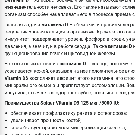
жизнедеятельности человека. Его также называют солн
организм способен накапливать его в процессе приема 
Главная задача
витамина D
– обеспечить правильный ро
регуляции уровня кальция в организме. Кроме этого о
иммунитет, поддерживает уровень фосфора в крови, уча
давления, а значит, и в работе сердца. Также
витамин
D
н
функционирования почек и щитовидной железы.
Естественный источник
витамина D
– солнце, поэтому в
усваивается кожей, оказывая на нее положительное вл
Vitamin D3
восполняет дефицит этого витамина, это спос
минерального обмена и препятствует остеомаляции. Ве
инсулина, отвечает за здоровье зубов, позитивно возде
Преимущества Solgar Vitamin D3 125 мкг /5000 IU:
обеспечивает профилактику рахита и остеопороза;
увеличивает прочность костей;
способствует правильной минерализации скелета;
улучшает работу мозга;