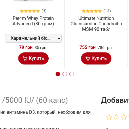
(3)
(13)
Per4m Whey Protein
Ultimate Nutrition
Advanced (30 грам)
Glucosamine Chondroitin
MSM 90 табл
79 грн
755 грн
85 грн
786 грн
Купить
Купить
 /5000 IU/ (60 капс)
Добавит
ник витамина D3, который необходим для
рактически всем системам