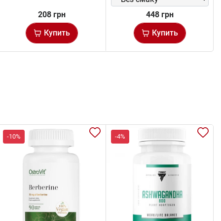
208 грн
448 грн
Купить
Купить
-10%
-4%