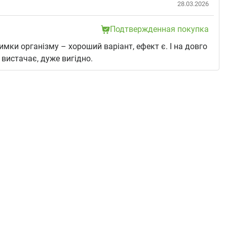
28.03.2026
Подтвержденная покупка
имки організму – хороший варіант, ефект є. І на довго
вистачає, дуже вигідно.