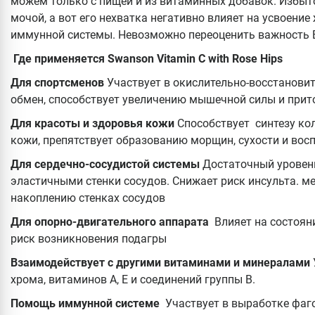
можем только с пищей и из витаминных добавок. Избыт
мочой, а вот его нехватка негативно влияет на усвоение
иммунной системы. Невозможно переоценить важность 
Где применяется Swanson Vitamin C with Rose Hips
Для спортсменов
Участвует в окислительно-восстанови
обмен, способствует увеличению мышечной силы и прит
Для красоты и здоровья кожи
Способствует синтезу ко
кожи, препятствует образованию морщин, сухости и во
Для сердечно-сосудистой системы
Достаточный уровен
эластичными стенки сосудов. Снижает риск инсульта. м
накоплению стенках сосудов
Для опорно-двигательного аппарата
Влияет на состоян
риск возникновения подагры
Взаимодействует с другими витаминами и минералами
хрома, витаминов А, Е и соединений группы В.
Помощь иммунной системе
Участвует в выработке фаг