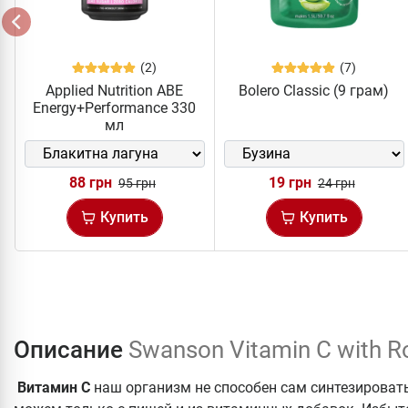
(2)
(7)
Applied Nutrition ABE
Bolero Classic (9 грам)
Energy+Performance 330
мл
88 грн
19 грн
95 грн
24 грн
Купить
Купить
Описание
Swanson Vitamin C with R
Витамин
С
наш организм не способен сам синтезировать