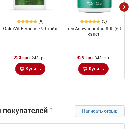
(9)
(5)
OstroVit Berberine 90 табл
Trec Ashwagandha 800 (60
капс)
223 грн
329 грн
248 грн
343 грн
Купить
Купить
 покупателей
1
Написать отзыв