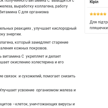
ок полученного витамина С выводится с
Кіріл
 железа, выработку коллагена, работу
Витамина С для организма
Для підтр
пляшечки 
тельных реакциях , улучшает кислородный
оку энергии.
ллагена, который замедляет старение
спаления кожных покровов.
ь витамина С укрепляет и делает
ешает окислению холестерина и его
ие связок и сухожилий, помогает снизить
Улучшает усвоение организмом железа и
оцитов –клеток, уничтожающих вирусы и