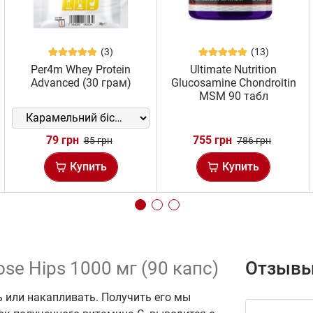
(3)
(13)
Per4m Whey Protein
Ultimate Nutrition
Advanced (30 грам)
Glucosamine Chondroitin
MSM 90 табл
79 грн
755 грн
85 грн
786 грн
Купить
Купить
ose Hips 1000 мг (90 капс)
Отзывы
 или накапливать. Получить его мы