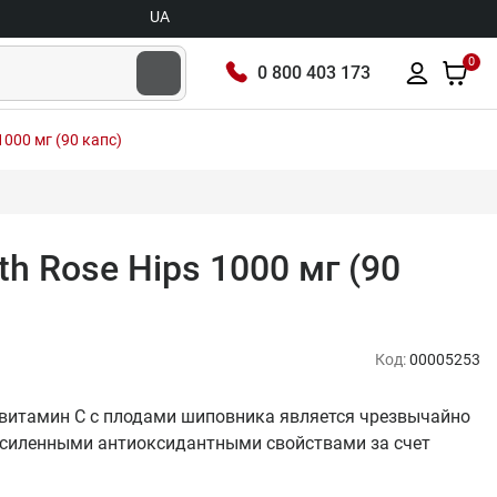
UA
0
0 800 403 173
1000 мг (90 капс)
th Rose Hips 1000 мг (90
Код:
00005253
г -витамин С с плодами шиповника является чрезвычайно
силенными антиоксидантными свойствами за счет