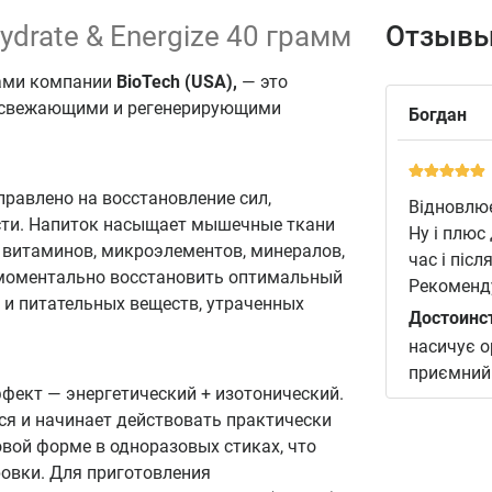
Hydrate & Energize 40 грамм
Отзывы
тами компании
BioTech (USA),
— это
освежающими и регенерирующими
Богдан
правлено на восстановление сил,
Відновлює
сти. Напиток насыщает мышечные ткани
Ну і плюс
 витаминов, микроэлементов, минералов,
час і піс
 моментально восстановить оптимальный
Рекоменд
 и питательных веществ, утраченных
Достоинс
насичує о
приємний
фект — энергетический + изотонический.
ся и начинает действовать практически
вой форме в одноразовых стиках, что
ровки. Для приготовления