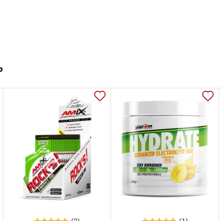
ь
(2)
(1)