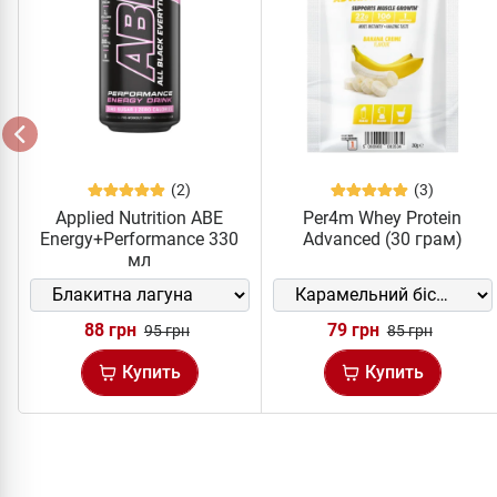
(2)
(3)
Applied Nutrition ABE
Per4m Whey Protein
Energy+Performance 330
Advanced (30 грам)
мл
88 грн
79 грн
95 грн
85 грн
Купить
Купить