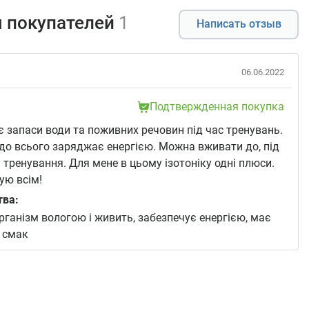
 покупателей
1
Написать отзыв
06.06.2022
Подтвержденная покупка
 запаси води та поживних речовин під час тренувань.
 до всього заряджає енергією. Можна вживати до, під
ля тренування. Для мене в цьому ізотоніку одні плюси.
ую всім!
тва:
рганізм вологою і живить, забезпечує енергією, має
 смак