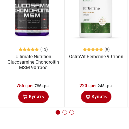
(13)
(9)
Ultimate Nutrition
OstroVit Berberine 90 табл
Glucosamine Chondroitin
MSM 90 табл
755 грн
223 грн
786 грн
248 грн
Купить
Купить