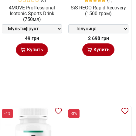
4MOVE Proffessional
SiS REGO Rapid Recovery
Isotonic Sports Drink
(1500 грам)
(750мл)
49 грн
2 698 грн
Купить
Купить
-4%
-3%