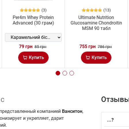
(3)
(13)
Per4m Whey Protein
Ultimate Nutrition
Advanced (30 грам)
Glucosamine Chondroitin
MSM 90 табл
79 грн
755 грн
85 грн
786 грн
Купить
Купить
пс
Отзывы
 представленный компанией
Ванситон
,
онизирует и укрепляет, дарит
...?
ний.