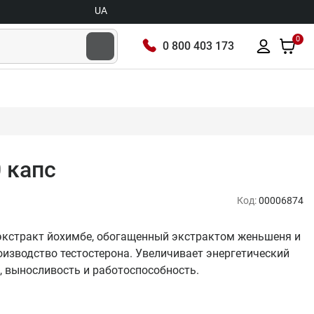
UA
0
0 800 403 173
 капс
Код:
00006874
экстракт йохимбе, обогащенный экстрактом женьшеня и
оизводство тестостерона. Увеличивает энергетический
, выносливость и работоспособность.