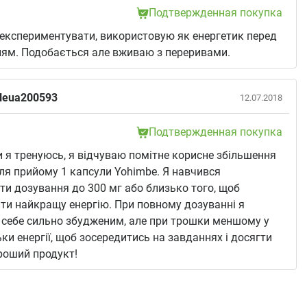
Подтвержденная покупка
кспериментувати, використовую як енергетик перед
ям. Подобається але вживаю з переривами.
ileua200593
12.07.2018
Подтвержденная покупка
ли я тренуюсь, я відчуваю помітне корисне збільшення
ісля прийому 1 капсули Yohimbe. Я навчився
и дозування до 300 мг або близько того, щоб
ти найкращу енергію. При повному дозуванні я
себе сильно збудженим, але при трошки меншому у
ьки енергії, щоб зосередитись на завданнях і досягти
ороший продукт!