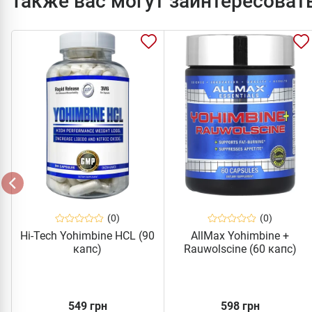
Также вас могут заинтересоват
(0)
(0)
Hi-Tech Yohimbine HCL (90
AllMax Yohimbine +
капс)
Rauwolscine (60 капс)
549 грн
598 грн