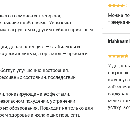
Можна пое
ного гормона-тестостерона,
тренуванн
 течение анаболизма. Укрепляет
ным нагрузкам и другим неблагоприятным
irishkasm
ции, делая потенцию — стабильной и
родолжительным, а оргазмы — яркими и
У дні, ко
обствуя улучшению настроения,
енергії п
ессивных состояний, последствий
зменшуват
забезпечи
віджуваю 
ми, тонизирующими эффектами.
мене стіл
безопасном похудении, устранении
успіху. Х
 их образования. Подходит не только для
своем здоровье и желающих повысить