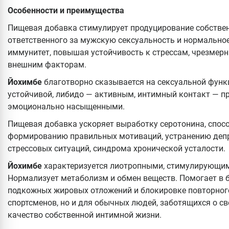
Особенности и преимущества
Пищевая добавка стимулирует продуцирование собствен
ответственного за мужскую сексуальность и нормальное
иммунитет, повышая устойчивость к стрессам, чрезмер
внешним факторам.
Йохимбе
благотворно сказывается на сексуальной функ
устойчивой, либидо — активным, интимный контакт — п
эмоционально насыщенными.
Пищевая добавка ускоряет выработку серотонина, спос
формированию правильных мотиваций, устранению депр
стрессовых ситуаций, синдрома хронической усталости.
Йохимбе
характеризуется лиотропными, стимулирующи
Нормализует метаболизм и обмен веществ. Помогает в 
подкожных жировых отложений и блокировке повторного
спортсменов, но и для обычных людей, заботящихся о 
качество собственной интимной жизни.