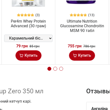
(3)
(13)
Per4m Whey Protein
Ultimate Nutrition
Advanced (30 грам)
Glucosamine Chondroitin
MSM 90 табл
79 грн
755 грн
85 грн
786 грн
Купить
Купить
up Zero 350 мл
Отзывы
чний кетчуп карі.
Ангеліна
o: