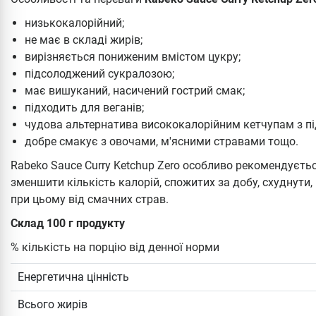
низькокалорійний;
не має в складі жирів;
вирізняється пониженим вмістом цукру;
підсолоджений сукралозою;
має вишуканий, насичений гострий смак;
підходить для веганів;
чудова альтернатива висококалорійним кетчупам з пі
добре смакує з овочами, м'ясними стравами тощо.
Rabeko Sauce Curry Ketchup Zero особливо рекомендуєть
зменшити кількість калорій, спожитих за добу, схуднути
при цьому від смачних страв.
Склад 100 г продукту
% кількість на порцію від денної норми
Енергетична цінність
Всього жирів