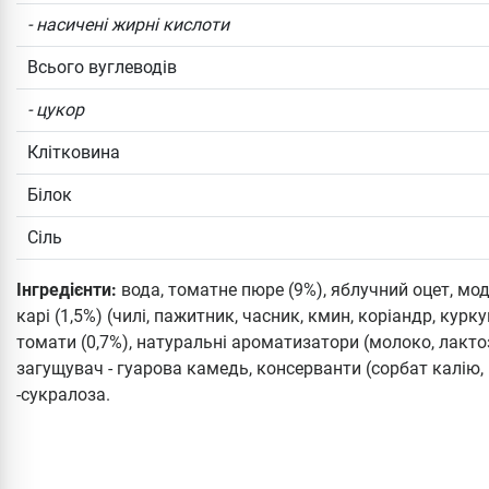
- насичені жирні кислоти
Всього вуглеводів
- цукор
Клітковина
Білок
Сіль
Інгредієнти:
вода, томатне пюре (9%), яблучний оцет, мо
карі (1,5%) (чилі, пажитник, часник, кмин, коріандр, кур
томати (0,7%), натуральні ароматизатори (молоко, лакто
загущувач - гуарова камедь, консерванти (сорбат калію,
-сукралоза.