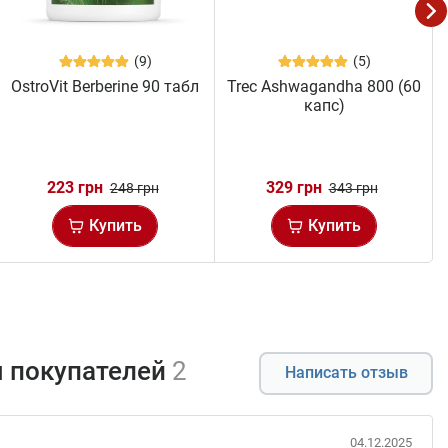
(9)
(5)
OstroVit Berberine 90 табл
Trec Ashwagandha 800 (60
капс)
223 грн
329 грн
248 грн
343 грн
Купить
Купить
 покупателей
2
Написать отзыв
04.12.2025