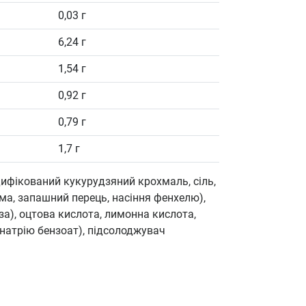
0,03 г
6,24 г
1,54 г
0,92 г
0,79 г
1,7 г
дифікований кукурудзяний крохмаль, сіль,
кума, запашний перець, насіння фенхелю),
за), оцтова кислота, лимонна кислота,
 натрію бензоат), підсолоджувач