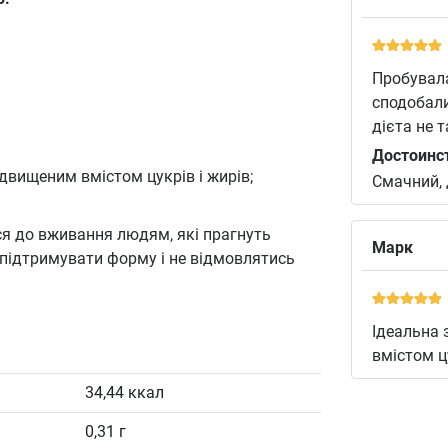
Пробувала
сподобали
дієта не 
Достоинс
двищеним вмістом цукрів і жирів;
Смачний, 
ся до вживання людям, які прагнуть
Марк
, підтримувати форму і не відмовлятись
Ідеальна 
вмістом цу
34,44 ккал
0,31 г