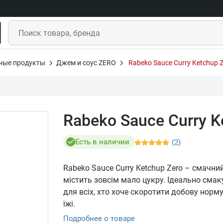
ные продукты
Джем и соус ZERO
Rabeko Sauce Curry Ketchup 
Rabeko Sauce Curry K
Есть в наличии
(2)
Rabeko Sauce Curry Ketchup Zero – смачний
містить зовсім мало цукру. Ідеально сма
для всіх, хто хоче скоротити добову норму
їжі.
Подробнее о товаре