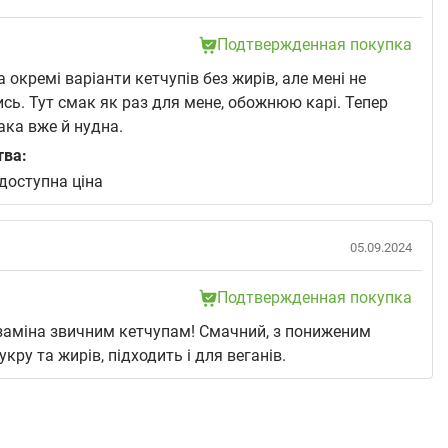
Подтвержденная покупка
 окремі варіанти кетчупів без жирів, але мені не
сь. Тут смак як раз для мене, обожнюю карі. Тепер
така вже й нудна.
тва:
доступна ціна
05.09.2024
Подтвержденная покупка
заміна звичним кетчупам! Смачний, з пониженим
кру та жирів, підходить і для веганів.