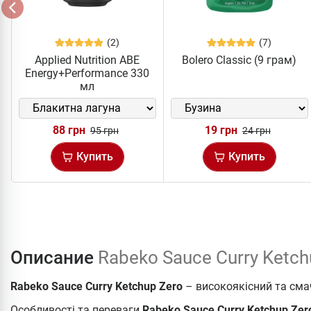
(2)
(7)
Applied Nutrition ABE
Bolero Classic (9 грам)
Energy+Performance 330
мл
88 грн
19 грн
95 грн
24 грн
Купить
Купить
Описание
Rabeko Sauce Curry Ketch
Rabeko Sauce Curry Ketchup Zero
– високоякісний та сма
Особливості та переваги
Rabeko Sauce Curry Ketchup Zer