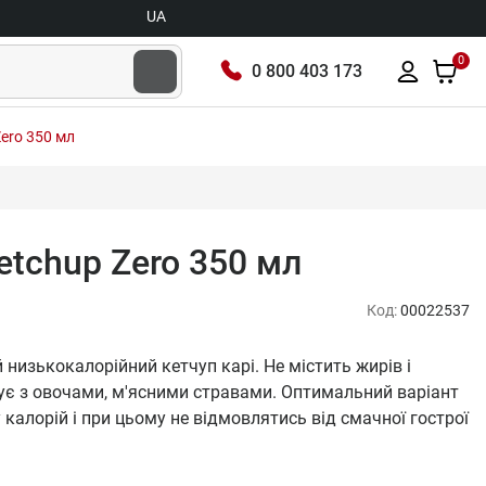
UA
0
0 800 403 173
Zero 350 мл
etchup Zero 350 мл
Код:
00022537
 низькокалорійний кетчуп карі. Не містить жирів і
кує з овочами, м'ясними стравами. Оптимальний варіант
 калорій і при цьому не відмовлятись від смачної гострої