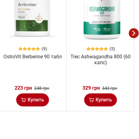
(9)
(5)
OstroVit Berberine 90 табл
Trec Ashwagandha 800 (60
капс)
223 грн
329 грн
248 грн
343 грн
Купить
Купить