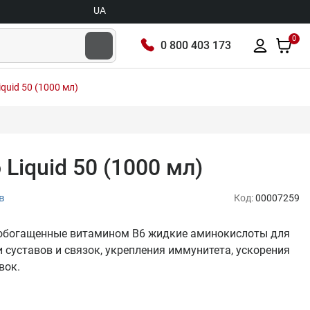
UA
0
0 800 403 173
iquid 50 (1000 мл)
o Liquid 50 (1000 мл)
в
Код:
00007259
л) - обогащенные витамином В6 жидкие аминокислоты для
суставов и связок, укрепления иммунитета, ускорения
вок.