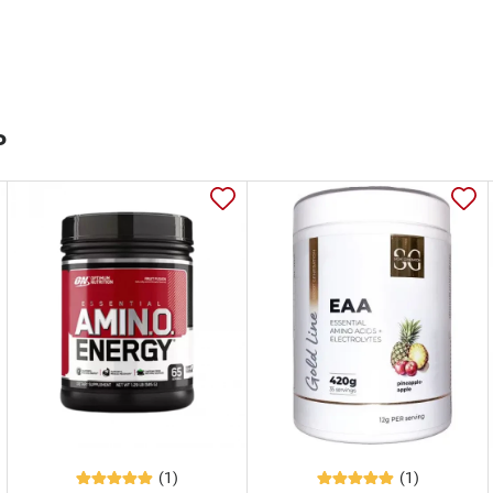
ь
(1)
(1)