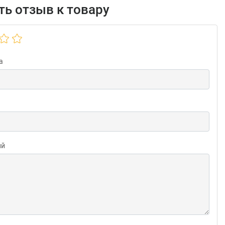
ь отзыв к товару
а
ий