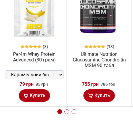
(3)
(13)
Per4m Whey Protein
Ultimate Nutrition
Advanced (30 грам)
Glucosamine Chondroitin
MSM 90 табл
79 грн
755 грн
85 грн
786 грн
Купить
Купить