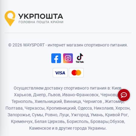
© 2026 WAYSPORT - интернет магазин спортивного питания.
Осуществляем доставку спортивного питания в: Киев,
Харьков,
Днепр
, Львов, Ивано-Франковск,
Черновцы
,
Тернополь
,
Хмельницкий
, Винница,
Чернигов
,
Житомир
,
Полтава, Черкассы, Кропивницкий,
Одесса
, Николаев, Херсон,
Запорожье,
Сумы
,
Ровно
,
Луцк
,
Ужгород
,
Умань
,
Кривой Рог
,
Кременчук
,
Белая Церковь
,
Борисполь
,
Бровары
,
Обухов
,
Каменское
и в другие города Украины.