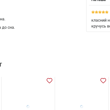
на.
класний н
кручусь в
 до сна.
т