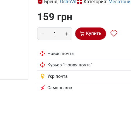
Бренд:
OstroVit
Категория:
Мелатонин
159 грн
Купить
Новая почта
Курьер "Новая почта"
Укр почта
Самовывоз