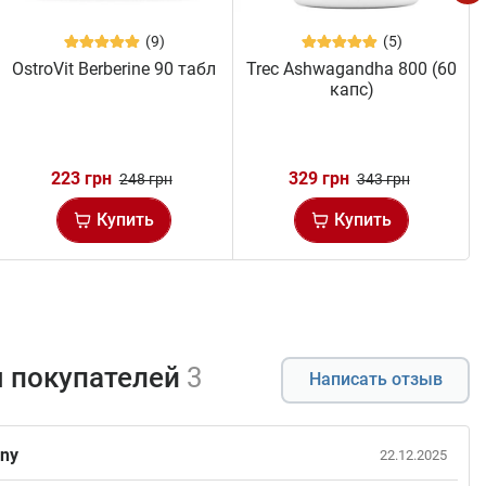
(9)
(5)
OstroVit Berberine 90 табл
Trec Ashwagandha 800 (60
капс)
223 грн
329 грн
248 грн
343 грн
Купить
Купить
 покупателей
3
Написать отзыв
nny
22.12.2025