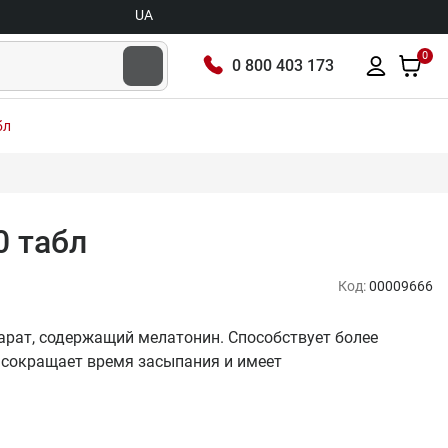
UA
0
0 800 403 173
бл
0 табл
Код:
00009666
епарат, содержащий мелатонин. Способствует более
 сокращает время засыпания и имеет