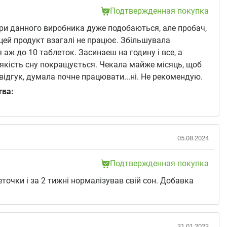
Подтвержденная покупка
ри данного виробника дуже подобаються, але пробач,
 цей продукт взагалі не працює. Збільшувала
 аж до 10 таблеток. Засинаеш на годину і все, а
якість сну покращується. Чекала майже місяць, щоб
відгук, думала почне працювати...ні. Не рекомендую.
тва:
05.08.2024
Подтвержденная покупка
еточки і за 2 тижні нормалізував свій сон. Добавка
31.01.2023