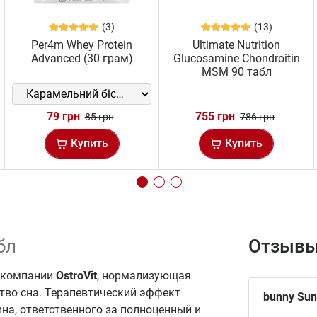
(3)
(13)
Per4m Whey Protein
Ultimate Nutrition
Advanced (30 грам)
Glucosamine Chondroitin
MSM 90 табл
79 грн
755 грн
85 грн
786 грн
Купить
Купить
бл
Отзывы
 компании
OstroVit
, нормализующая
тво сна. Терапевтический эффект
bunny Su
на, ответственного за полноценный и