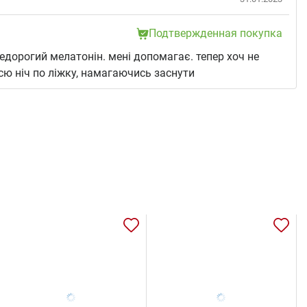
Подтвержденная покупка
едорогий мелатонін. мені допомагає. тепер хоч не
сю ніч по ліжку, намагаючись заснути