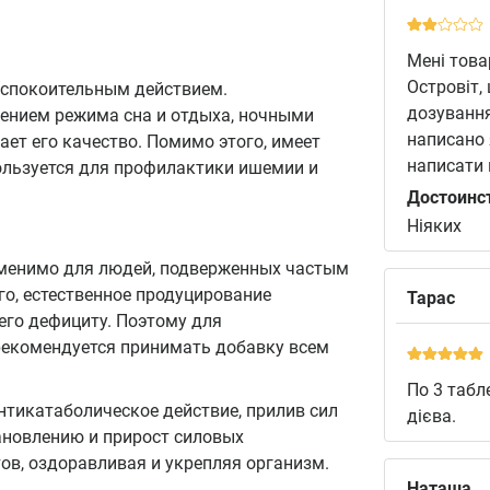
Мені това
Островіт,
успокоительным действием.
дозування
ением режима сна и отдыха, ночными
написано 
ет его качество. Помимо этого, имеет
написати 
льзуется для профилактики ишемии и
Достоинс
Ніяких
аменимо для людей, подверженных частым
о, естественное продуцирование
Тарас
 его дефициту. Поэтому для
рекомендуется принимать добавку всем
По 3 табл
нтикатаболическое действие, прилив сил
дієва.
тановлению и прирост силовых
ов, оздоравливая и укрепляя организм.
Наташа