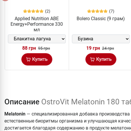
(2)
(7)
Applied Nutrition ABE
Bolero Classic (9 грам)
Energy+Performance 330
мл
88 грн
19 грн
95 грн
24 грн
Купить
Купить
Описание
OstroVit Melatonin 180 та
Melatonin
— специализированная добавка производства
естественные биоритмы организма и улучшающая качес
достигается благодаря содержанию в продукте мелатони