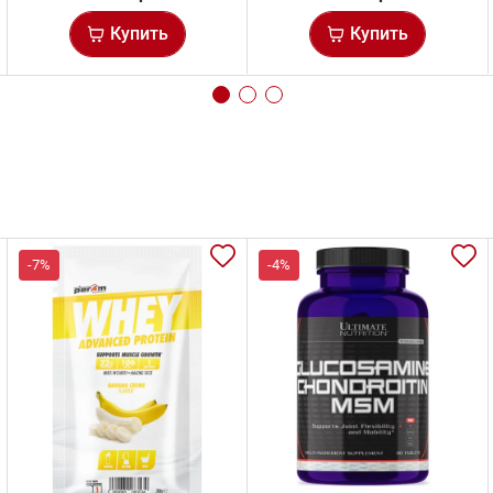
Купить
Купить
-7%
-4%