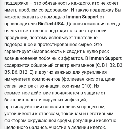
поддержка – это обязанность каждого, кто не хочет
иметь проблем со здоровьем. И такую поддержку Вы
можете оказать с помощью
Immun Support
от
производителя
BioTechUSA.
Данная компания всегда
очень ответственно подходит к качеству своей
продукции, поэтому использует тщательно
подобранное и протестированное сырье. Это
гарантирует безопасность и сводит к нулю риск
возникновения побочных эффектов. В
Immun Support
содержится обширный спектр витаминов (С, В1, В2, В3,
В5, В6, В12, Е) и других важных для укрепления
иммунитета компонентов (фолиевая кислота, цинк,
селен, экстракт эхинацеи, коэнзим Q10). Их
совместное действие проявляется в защите от
бактериальных и вирусных инфекций,
противодействии воспалительным процессам,
устойчивости к стрессам, токсинам и негативным
факторам окружающей среды, регуляции кислотно-
щелочного баланса, участии в делении клеток,